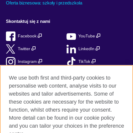
Oferta biznesowa: szkoły i przedszkola
Skontaktuj się z nami
Facebook
YouTube
Twitter
LinkedIn
Instagram
TikTok
RSS
We use both first and third-party cookies to
personalise web content, analyse visits to our
websites and tailor advertisements. Some of
these cookies are necessary for the website to
British Council globalnie
function, whilst others require your consent.
Prywatność i warunki użytkowania
More detail can be found in our cookie policy
Ciasteczka
and you can tailor your choices in the preference
Mapa strony