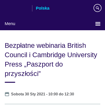
Skip
Polska
to
main
content
Menu
Wybierz
język
Bezpłatne webinaria British
Council i Cambridge University
Press „Paszport do
przyszłości”
Date
Sobota 30 Sty 2021 -
10:00
do
12:30