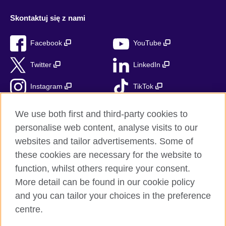
Skontaktuj się z nami
Facebook
YouTube
Twitter
LinkedIn
Instagram
TikTok
RSS
We use both first and third-party cookies to
personalise web content, analyse visits to our
websites and tailor advertisements. Some of
these cookies are necessary for the website to
British Council globalnie
function, whilst others require your consent.
Prywatność i warunki użytkowania
More detail can be found in our cookie policy
Ciasteczka
and you can tailor your choices in the preference
Mapa strony
centre.