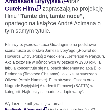
Ambasada Brytyjska
oraz
Gutek Film
zapraszają na projekcję
filmu
"Tamte dni, tamte noce",
opartego na książce André Acimana o
tym samym tytule.
Film wyreżyserował Luca Guadagnino na podstawie
scenariusza autorstwa Jamesa Ivory'ego („Powrót do
Howards End”, „Pokój z widokiem”, „Jefferson w Paryżu”).
Akcja toczy się w północnych Włoszech w 1983 roku, a
fabuła koncentruje się na losach siedemnastolatka Elio
Perlmana (Timothée Chalamet) i o kilka lat starszego
Olivera (Armie Hammer). Film otrzymał Oscara oraz
Nagrodę Brytyjskiej Akademii Filmowej (BAFTA) w
kategorii „Najlepszy scenariusz adaptowany”.
Wydarzenie odbywa się w ramach
Festiwalu Równości
i jest częścią obchodów 80