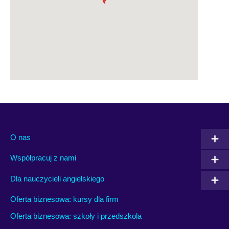
O nas
Współpracuj z nami
Dla nauczycieli angielskiego
Oferta biznesowa: kursy dla firm
Oferta biznesowa: szkoły i przedszkola