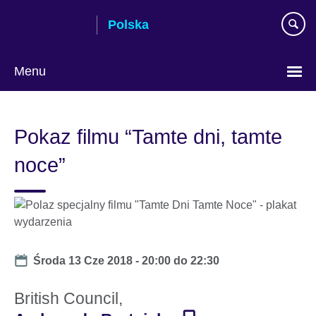
Skip
Polska
to
main
content
Menu
Wybierz
język
Pokaz filmu “Tamte dni, tamte
noce”
Date
Środa 13 Cze 2018 -
20:00
do
22:30
British Council,