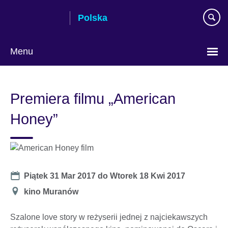
Skip
Polska
to
main
content
Menu
Wybierz
język
Premiera filmu „American
Honey”
Date
Piątek 31 Mar 2017
do
Wtorek 18 Kwi 2017
Miejsce
kino Muranów
Szalone love story w reżyserii jednej z najciekawszych