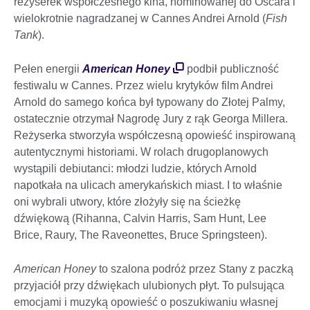
reżyserek współczesnego kina, nominowanej do Oscara i
wielokrotnie nagradzanej w Cannes Andrei Arnold (
Fish
Tank
).
Pełen energii
American Honey
podbił publiczność
festiwalu w Cannes. Przez wielu krytyków film Andrei
Arnold do samego końca był typowany do Złotej Palmy,
ostatecznie otrzymał Nagrodę Jury z rąk Georga Millera.
Reżyserka stworzyła współczesną opowieść inspirowaną
autentycznymi historiami. W rolach drugoplanowych
wystąpili debiutanci: młodzi ludzie, których Arnold
napotkała na ulicach amerykańskich miast. I to właśnie
oni wybrali utwory, które złożyły się na ścieżkę
dźwiękową (Rihanna, Calvin Harris, Sam Hunt, Lee
Brice, Raury, The Raveonettes, Bruce Springsteen).
American Honey
to szalona podróż przez Stany z paczką
przyjaciół przy dźwiękach ulubionych płyt. To pulsująca
emocjami i muzyką opowieść o poszukiwaniu własnej