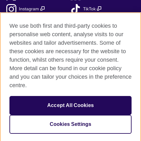
Instagram
TikTok
RSS
We use both first and third-party cookies to
personalise web content, analyse visits to our
websites and tailor advertisements. Some of
these cookies are necessary for the website to
British Council globalnie
function, whilst others require your consent.
Prywatność i warunki użytkowania
More detail can be found in our cookie policy
Ciasteczka
and you can tailor your choices in the preference
Mapa strony
centre.
© 2026 British Council
Accept All Cookies
British Council jest międzynarodową organizacją reprezentującą
Zjednoczone Królestwo Wielkiej Brytanii i Irlandii Północnej.
Fundacja British Council jest jednostką zależną British Council
Cookies Settings
UK.