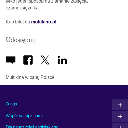
tylko jeden sposób na złamanie zaklęcia
czarnoksiężnika.
Kup bilet na
multikino.pl
Udostępnij
Multikina w całej Polsce
O nas
Współpracuj z nami
Dla nauczycieli angielskiego