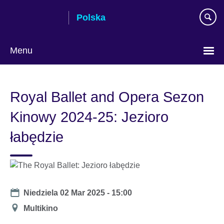
Skip
Polska
to
main
content
Menu
Wybierz
język
Royal Ballet and Opera Sezon
Kinowy 2024-25: Jezioro
łabędzie
Date
Niedziela 02 Mar 2025 - 15:00
Miejsce
Multikino