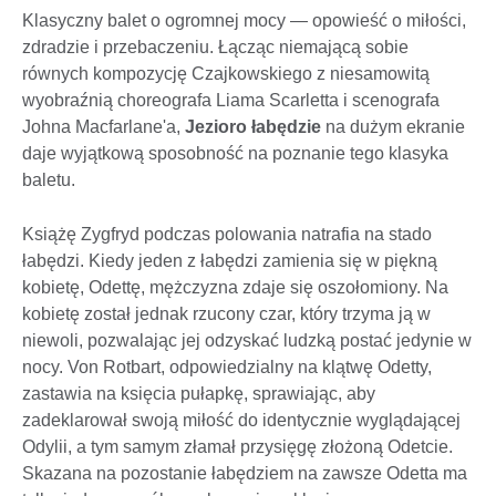
Klasyczny balet o ogromnej mocy — opowieść o miłości,
zdradzie i przebaczeniu. Łącząc niemającą sobie
równych kompozycję Czajkowskiego z niesamowitą
wyobraźnią choreografa Liama Scarletta i scenografa
Johna Macfarlane'a,
Jezioro łabędzie
na dużym ekranie
daje wyjątkową sposobność na poznanie tego klasyka
baletu.
Książę Zygfryd podczas polowania natrafia na stado
łabędzi. Kiedy jeden z łabędzi zamienia się w piękną
kobietę, Odettę, mężczyzna zdaje się oszołomiony. Na
kobietę został jednak rzucony czar, który trzyma ją w
niewoli, pozwalając jej odzyskać ludzką postać jedynie w
nocy. Von Rotbart, odpowiedzialny na klątwę Odetty,
zastawia na księcia pułapkę, sprawiając, aby
zadeklarował swoją miłość do identycznie wyglądającej
Odylii, a tym samym złamał przysięgę złożoną Odetcie.
Skazana na pozostanie łabędziem na zawsze Odetta ma