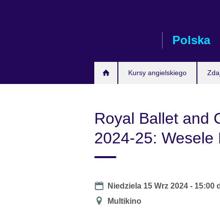
Skip
to
main
Polska
content
Kursy angielskiego
Zda
Royal Ballet and
2024-25: Wesele 
Date
Niedziela 15 Wrz 2024 -
15:00
Miejsce
Multikino