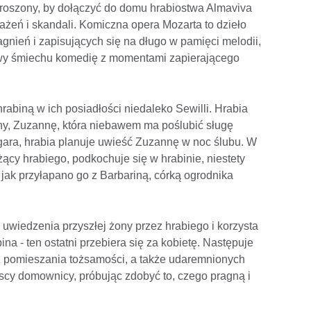
aproszony, by dołączyć do domu hrabiostwa Almaviva
żeń i skandali. Komiczna opera Mozarta to dzieło
gnień i zapisujących się na długo w pamięci melodii,
lwy śmiechu komedię z momentami zapierającego
abiną w ich posiadłości niedaleko Sewilli. Hrabia
ny, Zuzannę, która niebawem ma poślubić sługę
igara, hrabia planuje uwieść Zuzannę w noc ślubu. W
ący hrabiego, podkochuje się w hrabinie, niestety
 jak przyłapano go z Barbariną, córką ogrodnika
uwiedzenia przyszłej żony przez hrabiego i korzysta
na - ten ostatni przebiera się za kobietę. Następuje
z pomieszania tożsamości, a także udaremnionych
scy domownicy, próbując zdobyć to, czego pragną i