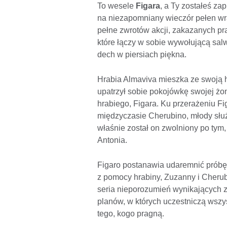
To wesele
Figara
, a Ty zostałeś z
na niezapomniany wieczór pełen wra
pełne zwrotów akcji, zakazanych pra
które łączy w sobie wywołującą sa
dech w piersiach piękna.
Hrabia Almaviva mieszka ze swoją hr
upatrzył sobie pokojówkę swojej żo
hrabiego, Figara. Ku przerażeniu F
międzyczasie Cherubino, młody służ
właśnie został on zwolniony po tym,
Antonia.
Figaro postanawia udaremnić próbę 
z pomocy hrabiny, Zuzanny i Cherubi
seria nieporozumień wynikających 
planów, w których uczestniczą wszy
tego, kogo pragną.