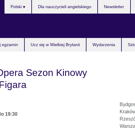
Wybierz
Polski
Dla nauczycieli angielskiego
Newsletter
język
j egzamin
Ucz się w Wielkiej Brytanii
Wydarzenia
Szt
 Opera Sezon Kinowy
Figara
Bydgos
Kraków
do
19:30
Rzeszó
Warsza