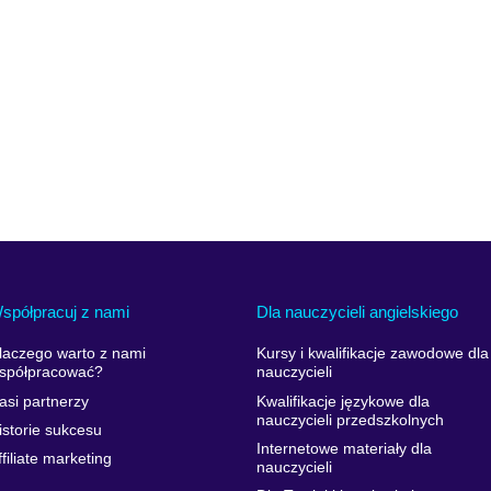
spółpracuj z nami
Dla nauczycieli angielskiego
laczego warto z nami
Kursy i kwalifikacje zawodowe dla
spółpracować?
nauczycieli
asi partnerzy
Kwalifikacje językowe dla
nauczycieli przedszkolnych
istorie sukcesu
Internetowe materiały dla
ffiliate marketing
nauczycieli