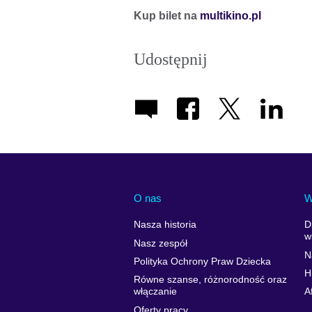
Kup bilet na
multikino.pl
Udostępnij
O nas
W
Nasza historia
D
w
Nasz zespół
N
Polityka Ochrony Praw Dziecka
H
Równe szanse, różnorodność oraz
włączanie
A
Oferty pracy