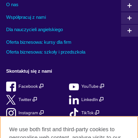
O nas
Współpracuj z nami
Dla nauczycieli angielskiego
Oferta biznesowa: kursy dla firm
Oferta biznesowa: szkoły i przedszkola
Skontaktuj się z nami
Facebook
YouTube
Twitter
LinkedIn
Instagram
TikTok
RSS
We use both first and third-party cookies to
personalise web content, analyse visits to our