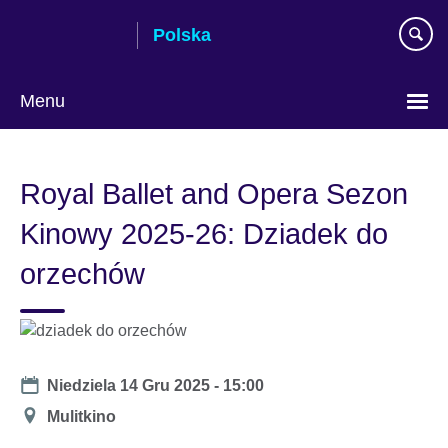
Skip
Polska
to
main
content
Menu
Wybierz
język
Royal Ballet and Opera Sezon
Kinowy 2025-26: Dziadek do
orzechów
Date
Niedziela 14 Gru 2025 - 15:00
Miejsce
Mulitkino