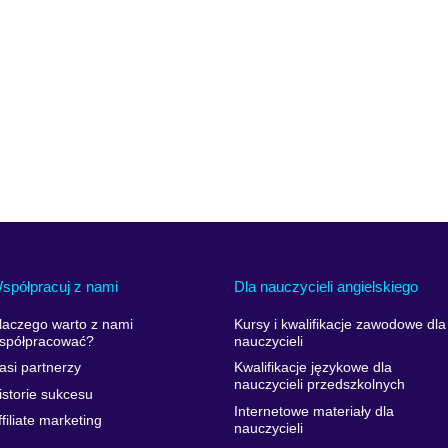
spółpracuj z nami
Dla nauczycieli angielskiego
laczego warto z nami
Kursy i kwalifikacje zawodowe dla
spółpracować?
nauczycieli
asi partnerzy
Kwalifikacje językowe dla
nauczycieli przedszkolnych
istorie sukcesu
Internetowe materiały dla
ffiliate marketing
nauczycieli