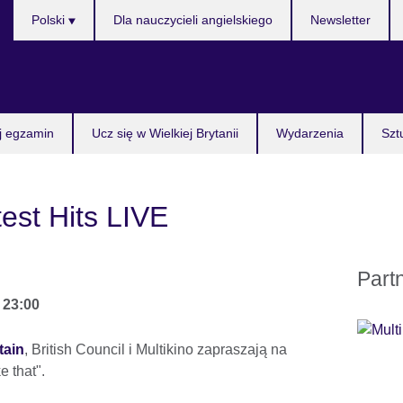
Wybierz
Polski
Dla nauczycieli angielskiego
Newsletter
język
j egzamin
Ucz się w Wielkiej Brytanii
Wydarzenia
Szt
est Hits LIVE
Part
o
23:00
tain
, British Council i Multikino zapraszają na
 that".