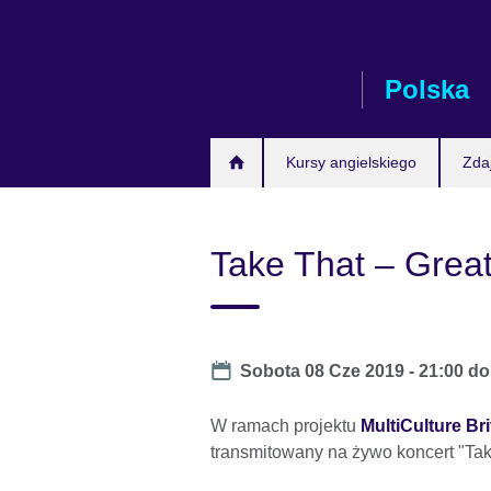
Skip
to
main
Polska
content
Kursy angielskiego
Zda
Take That – Great
Date
Sobota 08 Cze 2019 -
21:00
d
W ramach projektu
MultiCulture Bri
transmitowany na żywo koncert "Take