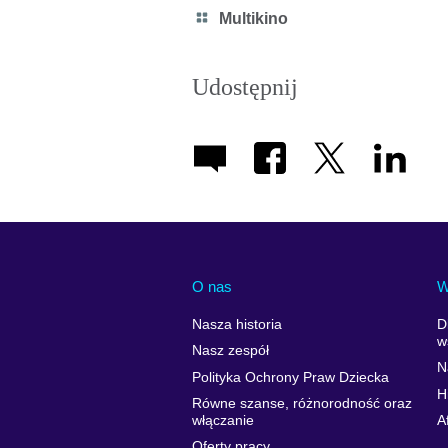
Category
Multikino
icon
Udostępnij
O nas
W
Nasza historia
D
w
Nasz zespół
N
Polityka Ochrony Praw Dziecka
H
Równe szanse, różnorodność oraz
włączanie
A
Oferty pracy