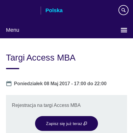
Skip
Polska
to
main
content
Menu
Wybierz
język
Targi Access MBA
Date
Poniedziałek 08 Maj 2017 -
17:00
do
22:00
Rejestracja na targi Access MBA
Zapisz się już teraz