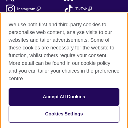
Instagram
TikTok
RSS
We use both first and third-party cookies to
personalise web content, analyse visits to our
websites and tailor advertisements. Some of
these cookies are necessary for the website to
British Council globalnie
function, whilst others require your consent.
Prywatność i warunki użytkowania
More detail can be found in our cookie policy
Ciasteczka
and you can tailor your choices in the preference
Mapa strony
centre.
© 2026 British Council
Accept All Cookies
British Council jest międzynarodową organizacją reprezentującą
Zjednoczone Królestwo Wielkiej Brytanii i Irlandii Północnej.
Fundacja British Council jest jednostką zależną British Council
Cookies Settings
UK.