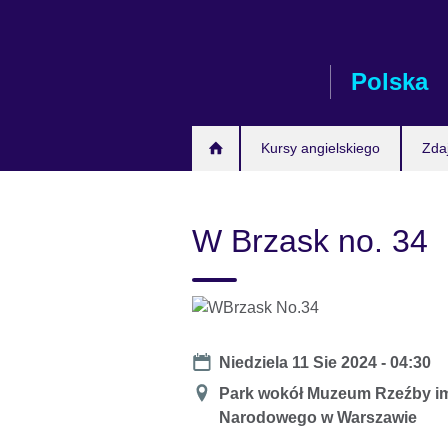
Skip
to
main
Polska
content
Kursy angielskiego
Zda
W Brzask no. 34
Date
Niedziela 11 Sie 2024 - 04:30
Miejsce
Park wokół Muzeum Rzeźby im
Narodowego w Warszawie