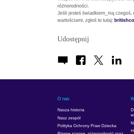
różnorodności.
Jeśli jesteś świadkiem_nią czegoś,
wartościami, zgłoś to tutaj:
britishc
Udostępnij
O nas
W
Nasza historia
D
w
Nasz zespół
N
Polityka Ochrony Praw Dziecka
H
Równe szanse, różnorodność oraz