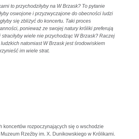
ikarni to przychodziłyby na W Brzask? To pytanie
łyby oswojone i przyzwyczajone do obecności ludzi
łyby się zbliżyć do koncertu. Taki proces
nności, ponieważ ze swojej natury króliki preferują
ki straciłyby wiele nie przychodząc W Brzask? Raczej
ób ludzkich natomiast W Brzask jest środowiskiem
ynieść im wiele strat.
ch koncertów rozpoczynających się o wschodzie
w Muzeum Rzeźby im. X. Dunikowskiego w Królikarni.