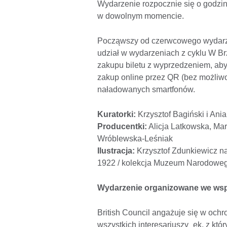
Wydarzenie rozpocznie się o godzin
w dowolnym momencie.
Począwszy od czerwcowego wydarze
udział w wydarzeniach z cyklu W Br
zakupu biletu z wyprzedzeniem, aby
zakup online przez QR (bez możliwo
naładowanych smartfonów.
Kuratorki:
Krzysztof Bagiński i Ani
Producentki:
Alicja Latkowska, Ma
Wróblewska-Leśniak
Ilustracja:
Krzysztof Zdunkiewicz na
1922 / kolekcja Muzeum Narodowe
Wydarzenie organizowane we wspó
British Council angażuje się w och
wszystkich interesariuszy_ek, z któ