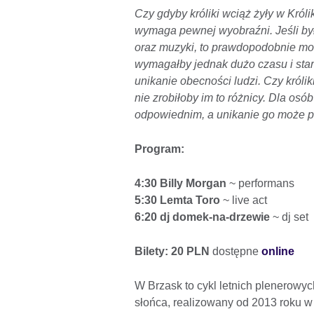
Czy gdyby króliki wciąż żyły w Król
wymaga pewnej wyobraźni. Jeśli by
oraz muzyki, to prawdopodobnie mog
wymagałby jednak dużo czasu i stara
unikanie obecności ludzi. Czy króli
nie zrobiłoby im to różnicy. Dla os
odpowiednim, a unikanie go może prz
Program:
4:30 Billy Morgan
~ performans
5:30 Lemta Toro
~ live act
6:20 dj domek-na-drzewie
~ dj set
Bilety: 20 PLN
dostępne
online
W Brzask to cykl letnich plenerowy
słońca, realizowany od 2013 roku 