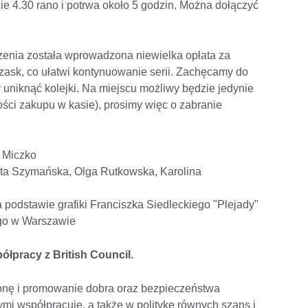
ie 4.30 rano i potrwa około 5 godzin. Można dołączyć
nia została wprowadzona niewielka opłata za
zask, co ułatwi kontynuowanie serii. Zachęcamy do
 uniknąć kolejki. Na miejscu możliwy będzie jedynie
ści zakupu w kasie), prosimy więc o zabranie
a Miczko
rta Szymańska, Olga Rutkowska, Karolina
 podstawie grafiki Franciszka Siedleckiego "Plejady"
go w Warszawie
łpracy z British Council.
ronę i promowanie dobra oraz bezpieczeństwa
rymi współpracuje, a także w politykę równych szans i