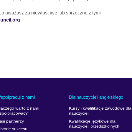
 co uważasz za niewłaściwe lub sprzeczne z tymi
ouncil.org
spółpracuj z nami
Dla nauczycieli angielskiego
laczego warto z nami
Kursy i kwalifikacje zawodowe dla
spółpracować?
nauczycieli
asi partnerzy
Kwalifikacje językowe dla
nauczycieli przedszkolnych
istorie sukcesu