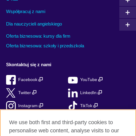
Współpracuj z nami
Dla nauczycieli angielskiego
Oferta biznesowa: kursy dla firm
Oferta biznesowa: szkoły i przedszkola
Skontaktuj się z nami
Facebook
YouTube
Twitter
LinkedIn
Instagram
TikTok
RSS
We use both first and third-party cookies to
personalise web content, analyse visits to our