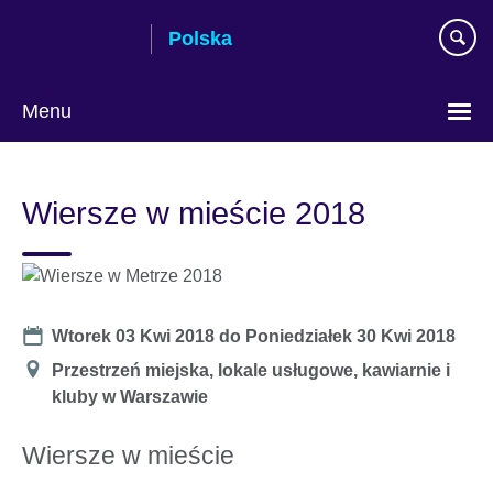
Skip
Polska
to
main
content
Menu
Wybierz
język
Wiersze w mieście 2018
Date
Wtorek 03 Kwi 2018
do
Poniedziałek 30 Kwi 2018
Miejsce
Przestrzeń miejska, lokale usługowe, kawiarnie i
kluby w Warszawie
Wiersze w mieście