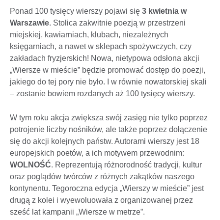
Ponad 100 tysięcy wierszy pojawi się
3 kwietnia w
Warszawie
. Stolica zakwitnie poezją w przestrzeni
miejskiej, kawiarniach, klubach, niezależnych
księgarniach, a nawet w sklepach spożywczych, czy
zakładach fryzjerskich! Nowa, nietypowa odsłona akcji
„Wiersze w mieście” będzie promować dostęp do poezji,
jakiego do tej pory nie było. I w równie nowatorskiej skali
– zostanie bowiem rozdanych aż 100 tysięcy wierszy.
W tym roku akcja zwiększa swój zasięg nie tylko poprzez
potrojenie liczby nośników, ale także poprzez dołączenie
się do akcji kolejnych państw. Autorami wierszy jest 18
europejskich poetów, a ich motywem przewodnim:
WOLNOŚĆ
. Reprezentują różnorodność tradycji, kultur
oraz poglądów twórców z różnych zakątków naszego
kontynentu. Tegoroczna edycja „Wierszy w mieście” jest
drugą z kolei i wyewoluowała z organizowanej przez
sześć lat kampanii „Wiersze w metrze”.