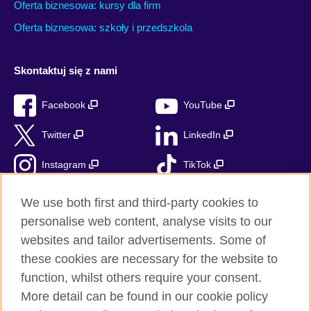
Oferta biznesowa: kursy dla firm
Oferta biznesowa: szkoły i przedszkola
Skontaktuj się z nami
Facebook
YouTube
Twitter
LinkedIn
Instagram
TikTok
RSS
We use both first and third-party cookies to
personalise web content, analyse visits to our
websites and tailor advertisements. Some of
these cookies are necessary for the website to
British Council globalnie
function, whilst others require your consent.
Prywatność i warunki użytkowania
More detail can be found in our cookie policy
Ciasteczka