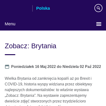
Skip
Polska
to
main
content
Menu
Wybierz
język
Zobacz: Brytania
Date
Poniedziałek 16 Maj 2022
do
Niedziela 02 Paź 2022
Wielka Brytania od zamknięcia kopalń aż po Brexit i
COVID-19, historia wyspy widziana przez obiektywy
najlepszych dokumentalistów: to właśnie wystawa
„Zobacz: Brytania”. Na wystawie zaprezentujemy
dwieście zdjęć stworzonych przez trzydzieścioro