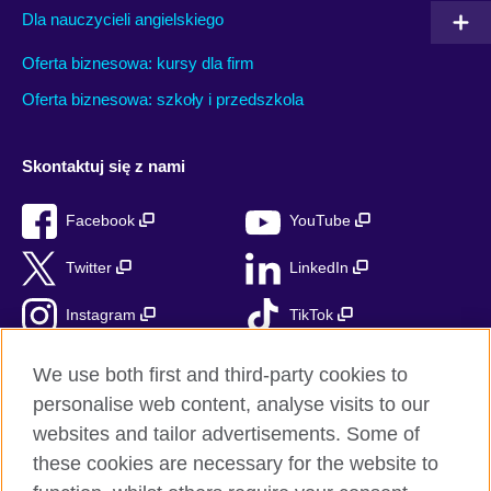
Dla nauczycieli angielskiego
Oferta biznesowa: kursy dla firm
Oferta biznesowa: szkoły i przedszkola
Skontaktuj się z nami
Facebook
YouTube
Twitter
LinkedIn
Instagram
TikTok
RSS
We use both first and third-party cookies to
personalise web content, analyse visits to our
websites and tailor advertisements. Some of
these cookies are necessary for the website to
British Council globalnie