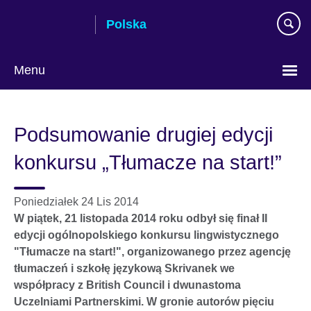
Skip
Polska
to
main
content
Menu
Wybierz
język
Podsumowanie drugiej edycji
konkursu „Tłumacze na start!”
Poniedziałek 24 Lis 2014
W piątek, 21 listopada 2014 roku odbył się finał II
edycji ogólnopolskiego konkursu lingwistycznego
"Tłumacze na start!", organizowanego przez agencję
tłumaczeń i szkołę językową Skrivanek we
współpracy z British Council i dwunastoma
Uczelniami Partnerskimi. W gronie autorów pięciu