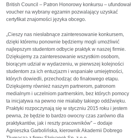
British Council – Patron Honorowy konkursu – ufundował
voucher na wybrany egzamin pozwalający uzyskać
certyfikat znajomości języka obcego.
„Cieszy nas niesłabnące zainteresowanie konkursem,
dzięki któremu ponownie będziemy mogli umożliwić
najlepszym studentom odbycie praktyk w naszej firmie.
Dziękujemy za zainteresowanie wszystkim osobom,
biorącym udział w wydarzeniu, w pierwszej kolejności
studentom za ich entuzjazm i wspaniałe umiejętności,
których dowiedli, przechodząc do finałowego etapu.
Dziękujemy również naszym partnerom, patronom
medialnym i uczelniom partnerskim, bez których pomocy
ta inicjatywa na pewno nie miałaby takiego oddźwięku.
Praktyki rozpoczynają się w styczniu 2015 roku i jestem
pewna, że będzie to bardzo owocny czas zarówno dla
praktykantów, jak i reszty pracowników” – dodaje
Agnieszka Garbolińska, kierownik Akademii Dobrego
Tłumacza z firmy Skrivanek Sp. z o.o.