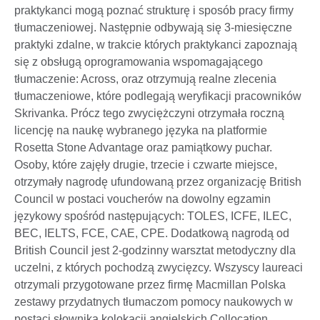
praktykanci mogą poznać strukturę i sposób pracy firmy
tłumaczeniowej. Następnie odbywają się 3-miesięczne
praktyki zdalne, w trakcie których praktykanci zapoznają
się z obsługą oprogramowania wspomagającego
tłumaczenie: Across, oraz otrzymują realne zlecenia
tłumaczeniowe, które podlegają weryfikacji pracowników
Skrivanka. Prócz tego zwyciężczyni otrzymała roczną
licencję na naukę wybranego języka na platformie
Rosetta Stone Advantage oraz pamiątkowy puchar.
Osoby, które zajęły drugie, trzecie i czwarte miejsce,
otrzymały nagrodę ufundowaną przez organizację British
Council w postaci voucherów na dowolny egzamin
językowy spośród następujących: TOLES, ICFE, ILEC,
BEC, IELTS, FCE, CAE, CPE. Dodatkową nagrodą od
British Council jest 2-godzinny warsztat metodyczny dla
uczelni, z których pochodzą zwycięzcy. Wszyscy laureaci
otrzymali przygotowane przez firmę Macmillan Polska
zestawy przydatnych tłumaczom pomocy naukowych w
postaci słownika kolokacji angielskich Collocation