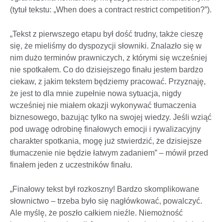
(tytuł tekstu: „When does a contract restrict competition?”).
„Tekst z pierwszego etapu był dość trudny, także cieszę
się, że mieliśmy do dyspozycji słowniki. Znalazło się w
nim dużo terminów prawniczych, z którymi się wcześniej
nie spotkałem. Co do dzisiejszego finału jestem bardzo
ciekaw, z jakim tekstem będziemy pracować. Przyznaję,
że jest to dla mnie zupełnie nowa sytuacja, nigdy
wcześniej nie miałem okazji wykonywać tłumaczenia
biznesowego, bazując tylko na swojej wiedzy. Jeśli wziąć
pod uwagę odrobinę finałowych emocji i rywalizacyjny
charakter spotkania, mogę już stwierdzić, że dzisiejsze
tłumaczenie nie będzie łatwym zadaniem” – mówił przed
finałem jeden z uczestników finału.
„Finałowy tekst był rozkoszny! Bardzo skomplikowane
słownictwo – trzeba było się nagłówkować, powalczyć.
Ale myślę, że poszło całkiem nieźle. Niemożność