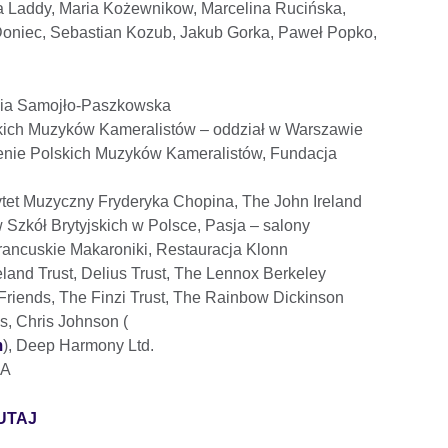
a Laddy, Maria Kożewnikow, Marcelina Rucińska,
oniec, Sebastian Kozub, Jakub Gorka, Paweł Popko,
lia Samojło-Paszkowska
kich Muzyków Kameralistów – oddział w Warszawie
nie Polskich Muzyków Kameralistów, Fundacja
ytet Muzyczny Fryderyka Chopina, The John Ireland
 Szkół Brytyjskich w Polsce, Pasja – salony
rancuskie Makaroniki, Restauracja Klonn
land Trust, Delius Trust, The Lennox Berkeley
 Friends, The Finzi Trust, The Rainbow Dickinson
s, Chris Johnson (
m
), Deep Harmony Ltd.
RA
UTAJ