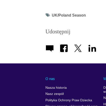
Tag
UK/Poland Season
icon
Udostępnij
O nas
W
Nasza historia
D
w
Nasz zespół
N
Polityka Ochrony Praw Dziecka
H