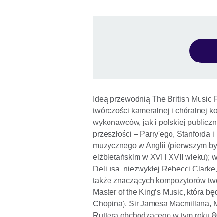
Ideą przewodnią The British Music F
twórczości kameralnej i chóralnej 
wykonawców, jak i polskiej publiczn
przeszłości – Parry'ego, Stanforda i
muzycznego w Anglii (pierwszym był 
elżbietańskim w XVI i XVII wieku)
Deliusa, niezwykłej Rebecci Clarke, 
także znaczących kompozytorów two
Master of the King’s Music, która 
Chopina), Sir Jamesa Macmillana, M
Ruttera obchodzącego w tym roku 8