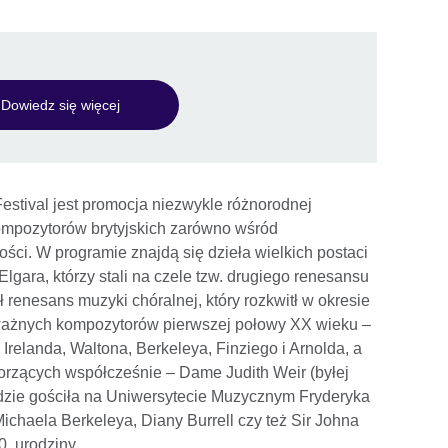
Dowiedz się więcej
estival jest promocja niezwykle różnorodnej
kompozytorów brytyjskich zarówno wśród
ości. W programie znajdą się dzieła wielkich postaci
 Elgara, którzy stali na czele tzw. drugiego renesansu
renesans muzyki chóralnej, który rozkwitł w okresie
; ważnych kompozytorów pierwszej połowy XX wieku –
Irelanda, Waltona, Berkeleya, Finziego i Arnolda, a
rzących współcześnie – Dame Judith Weir (byłej
będzie gościła na Uniwersytecie Muzycznym Fryderyka
ichaela Berkeleya, Diany Burrell czy też Sir Johna
0. urodziny.