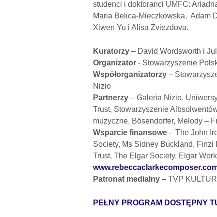
studenci i doktoranci UMFC: Ariadn
Maria Belica-Mieczkowska, Adam D
Xiwen Yu i Alisa Zviezdova.
Kuratorzy
– David Wordsworth i Ju
Organizator
- Stowarzyszenie Pols
Współorganizatorzy
– Stowarzysze
Nizio
Partnerzy
– Galeria Nizio, Uniwers
Trust, Stowarzyszenie Albsolwentów
muzyczne, Bösendorfer, Melody – F
Wsparcie finansowe
- The John Ire
Society, Ms Sidney Buckland, Finzi
Trust, The Elgar Society, Elgar Work
www.rebeccaclarkecomposer.co
Patronat medialny
– TVP KULTU
PEŁNY PROGRAM DOSTĘPNY T