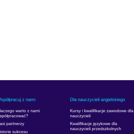
spółpracuj z nami
Dla nauczycieli angielskiego
laczego warto z nami
Kursy i kwalifikacje zawodowe dla
spółpracować?
nauczycieli
asi partnerzy
Kwalifikacje językowe dla
nauczycieli przedszkolnych
istorie sukcesu