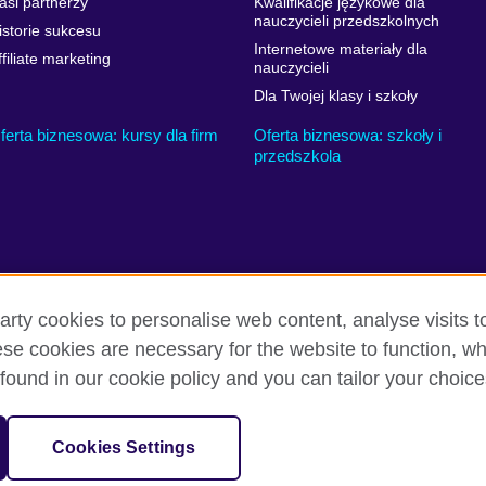
asi partnerzy
Kwalifikacje językowe dla
nauczycieli przedszkolnych
istorie sukcesu
Internetowe materiały dla
ffiliate marketing
nauczycieli
Dla Twojej klasy i szkoły
ferta biznesowa: kursy dla firm
Oferta biznesowa: szkoły i
przedszkola
arty cookies to personalise web content, analyse visits t
e cookies are necessary for the website to function, whi
i warunki użytkowania
Ciasteczka
Mapa strony
found in our cookie policy and you can tailor your choice
nizacją reprezentującą Zjednoczone Królestwo Wielkiej Brytanii i Irland
Cookies Settings
ależną British Council UK.