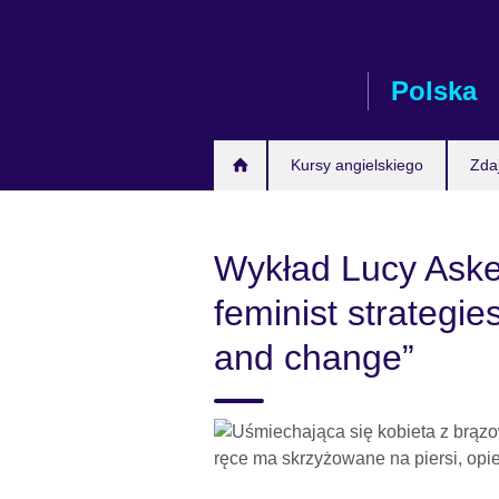
Skip
to
main
Polska
content
Kursy angielskiego
Zda
Wykład Lucy Askew
feminist strategies
and change”