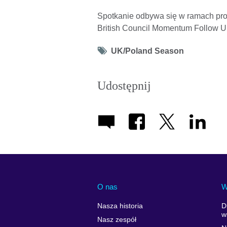
Spotkanie odbywa się w ramach pr
British Council Momentum Follow U
Tag
UK/Poland Season
icon
Udostępnij
O nas
W
Nasza historia
D
w
Nasz zespół