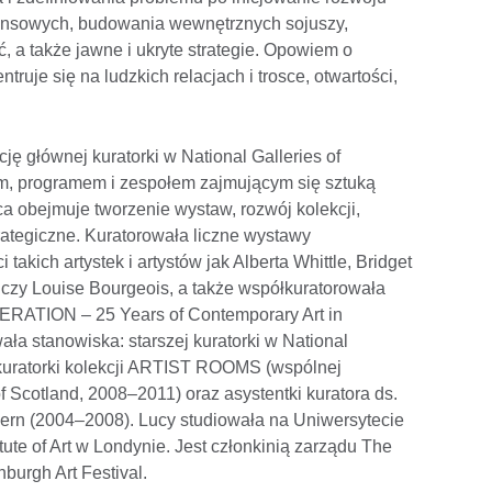
nansowych, budowania wewnętrznych sojuszy,
, a także jawne i ukryte strategie. Opowiem o
truje się na ludzkich relacjach i trosce, otwartości,
ję głównej kuratorki w National Galleries of
em, programem i zespołem zajmującym się sztuką
a obejmuje tworzenie wystaw, rozwój kolekcji,
rategiczne. Kuratorowała liczne wystawy
akich artystek i artystów jak Alberta Whittle, Bridget
e czy Louise Bourgeois, a także współkuratorowała
ERATION – 25 Years of Contemporary Art in
ła stanowiska: starszej kuratorki w National
 kuratorki kolekcji ARTIST ROOMS (wspólnej
 of Scotland, 2008–2011) oraz asystentki kuratora ds.
ern (2004–2008). Lucy studiowała na Uniwersytecie
tute of Art w Londynie. Jest członkinią zarządu The
urgh Art Festival.