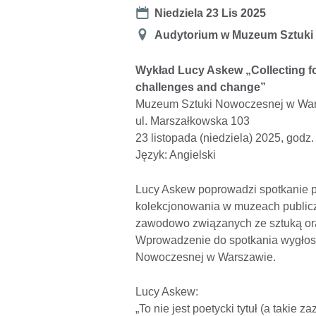
Date
Niedziela 23 Lis 2025
Miejsce
Audytorium w Muzeum Sztuki
Wykład Lucy Askew „Collecting for 
challenges and change”
Muzeum Sztuki Nowoczesnej w Wa
ul. Marszałkowska 103
23 listopada (niedziela) 2025, godz.
Język: Angielski
Lucy Askew poprowadzi spotkanie 
kolekcjonowania w muzeach publiczn
zawodowo związanych ze sztuką or
Wprowadzenie do spotkania wygłosi
Nowoczesnej w Warszawie.
Lucy Askew:
„To nie jest poetycki tytuł (a takie 