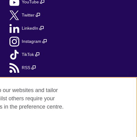
YouTube
Twitter
LinkedIn
Instagram
TikTok
RSS
o our websites and tailor
lst others require your
s in the preference centre.
ii Północnej.