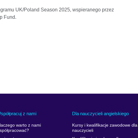
ogramu UK/Poland Season 2025, wspieranego przez
p Fund.
spółpracuj z nami
Dla nauczycieli angielskiego
laczego warto z nami
Kursy i kwalifikacje zawodowe dla
spółpracować?
nauczycieli