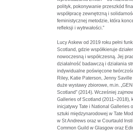
polityk, pokonywanie przeszkód fi
współpracę zewnętrzną i solidarność
feministycznej metodzie, która koncen
refleksji i wytrwałości.”
Lucy Askew od 2019 roku pełni funkc
Scotland, gdzie współkieruje dział
nowoczesną i współczesną. Jej prac
działalność badawczą i działania st
indywidualne poświęcone twórczości t
Riley, Katie Paterson, Jenny Savill
duże wystawy zbiorowe, m.in. „GEN
Scotland” (2014). Wcześniej zajmowa
Galleries of Scotland (2011–2018),
inicjatywy Tate i National Galleries
sztuki międzynarodowej w Tate Mod
w St Andrews oraz w Courtauld Insti
Common Guild w Glasgow oraz Edinb