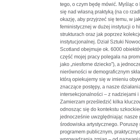
tego, o czym będę mówić. Myśląc o 
się nad własną praktyką (na co rzad
okazję, aby przyjrzeć się temu, w 
feministycznej w dużej instytucji o h
strukturach oraz jak poprzez kolek
instytucjonalnej. Dział Sztuki Nowo
Scotland obejmuje ok. 6000 obiektów
część mojej pracy polegała na prom
jako „niesforne dziecko”), a jednoc
nierówności w demograficznym skład
którą opiekujemy się w imieniu obyw
znaczące postępy, a nasze działani
intersekcjonalności – z nadziejami i
Zamierzam prześledzić kilka kluczow
odnosząc się do kontekstu szkockie
jednocześnie uwzględniając nasze
środowiska artystycznego. Poruszę 
programem publicznym, praktycznych
wprowadzania zmian – od nazwania 