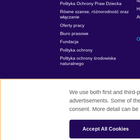
N
Polityka Ochrony Praw Dziecka
H
Równe szanse, różnorodność oraz
włączanie
A
Oferty pracy
Biuro prasowe
O
Fundacja
Polityka ochrony
Polityka ochrony środowiska
naturalnego
We use both first and third-p
advertisements. Some of thes
British Council globalnie
Prywatność 
consent. More detail can be 
© 2026 British Council
British Council jest międzynarodową orga
Accept All Cookies
Fundacja British Council jest jednostką z