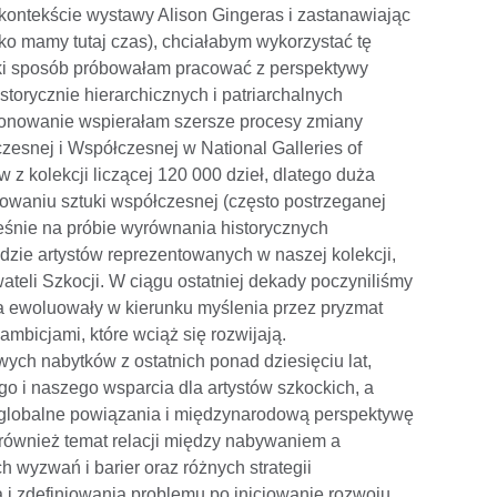
kontekście wystawy Alison Gingeras i zastanawiając
ko mamy tutaj czas), chciałabym wykorzystać tę
jaki sposób próbowałam pracować z perspektywy
istorycznie hierarchicznych i patriarchalnych
cjonowanie wspierałam szersze procesy zmiany
czesnej i Współczesnej w National Galleries of
 z kolekcji liczącej 120 000 dzieł, dlatego duża
owaniu sztuki współczesnej (często postrzeganej
ześnie na próbie wyrównania historycznych
zie artystów reprezentowanych w naszej kolekcji,
ateli Szkocji. W ciągu ostatniej dekady poczyniliśmy
a ewoluowały w kierunku myślenia przez pryzmat
 ambicjami, które wciąż się rozwijają.
ych nabytków z ostatnich ponad dziesięciu lat,
go i naszego wsparcia dla artystów szkockich, a
 globalne powiązania i międzynarodową perspektywę
również temat relacji między nabywaniem a
 wyzwań i barier oraz różnych strategii
i zdefiniowania problemu po inicjowanie rozwoju