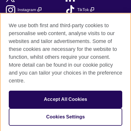
Instagram
TikTok
RSS
We use both first and third-party cookies to
personalise web content, analyse visits to our
websites and tailor advertisements. Some of
these cookies are necessary for the website to
British Council globalnie
function, whilst others require your consent.
Prywatność i warunki użytkowania
More detail can be found in our cookie policy
Ciasteczka
and you can tailor your choices in the preference
Mapa strony
centre.
© 2026 British Council
Accept All Cookies
British Council jest międzynarodową organizacją reprezentującą
Zjednoczone Królestwo Wielkiej Brytanii i Irlandii Północnej.
Fundacja British Council jest jednostką zależną British Council
Cookies Settings
UK.