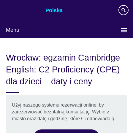
Skip
Polska
to
main
content
Menu
Wybierz
język
Wrocław: egzamin Cambridge
English: C2 Proficiency (CPE)
dla dzieci – daty i ceny
Użyj naszego systemu rezerwacji online, by
zarezerwować bezpłatną konsultację. Wybierz
miasto oraz datę i godzinę, które Ci odpowiadają.