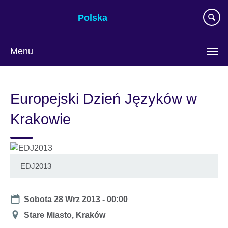
Skip
Polska
to
main
content
Menu
Wybierz
język
Europejski Dzień Języków w
Krakowie
EDJ2013
Date
Sobota 28 Wrz 2013 - 00:00
Miejsce
Stare Miasto, Kraków