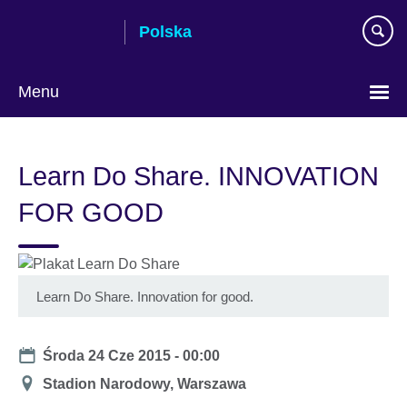
Skip
Polska
to
main
content
Menu
Wybierz
język
Learn Do Share. INNOVATION
FOR GOOD
Learn Do Share. Innovation for good.
Date
Środa 24 Cze 2015 - 00:00
Miejsce
Stadion Narodowy, Warszawa