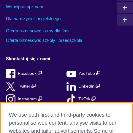
Współpracuj z nami
Dla nauczycieli angielskiego
Oferta biznesowa: kursy dla firm
Oferta biznesowa: szkoły i przedszkola
Skontaktuj się z nami
Facebook
YouTube
Twitter
LinkedIn
Instagram
TikTok
RSS
We use both first and third-party cookies to
personalise web content, analyse visits to our
websites and tailor advertisements. Some of