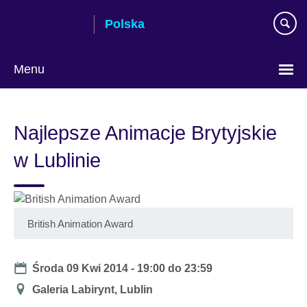
Skip
Polska
to
main
content
Menu
Wybierz
język
Najlepsze Animacje Brytyjskie
w Lublinie
British Animation Award
Date
Środa 09 Kwi 2014 -
19:00
do
23:59
Miejsce
Galeria Labirynt, Lublin