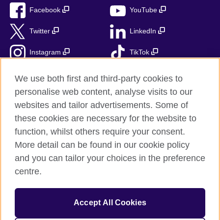
Facebook
YouTube
Twitter
LinkedIn
Instagram
TikTok
RSS
We use both first and third-party cookies to
personalise web content, analyse visits to our
websites and tailor advertisements. Some of
these cookies are necessary for the website to
British Council globalnie
function, whilst others require your consent.
Prywatność i warunki użytkowania
More detail can be found in our cookie policy
Ciasteczka
and you can tailor your choices in the preference
Mapa strony
centre.
© 2026 British Council
Accept All Cookies
British Council jest międzynarodową organizacją reprezentującą
Zjednoczone Królestwo Wielkiej Brytanii i Irlandii Północnej.