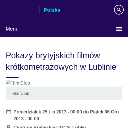
Skip
Polska
to
main
content
Menu
Wybierz
język
Pokazy brytyjskich filmów
krótkometrażowych w Lublinie
Film Club
Date
Poniedziałek 25 Lis 2013 - 00:00
do
Piątek 06 Gru
2013 - 00:00
Miejsce
Centrum Brytyjskie UMCS, Lublin