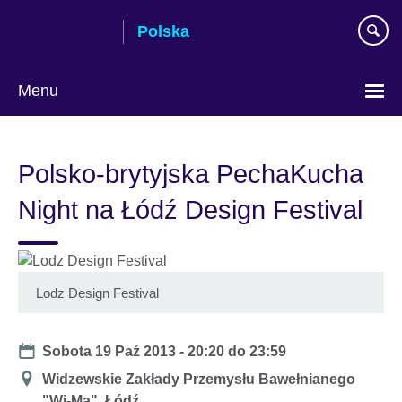
Skip
Polska
to
main
content
Menu
Wybierz
język
Polsko-brytyjska PechaKucha
Night na Łódź Design Festival
Lodz Design Festival
Date
Sobota 19 Paź 2013 -
20:20
do
23:59
Miejsce
Widzewskie Zakłady Przemysłu Bawełnianego
"Wi-Ma", Łódź