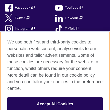
Facebook
YouTube
Twitter
LinkedIn
Instagram
TikTok
RSS
We use both first and third-party cookies to
personalise web content, analyse visits to our
websites and tailor advertisements. Some of
these cookies are necessary for the website to
British Council globalnie
function, whilst others require your consent.
Prywatność i warunki użytkowania
More detail can be found in our cookie policy
Ciasteczka
and you can tailor your choices in the preference
Mapa strony
centre.
© 2026 British Council
Accept All Cookies
British Council jest międzynarodową organizacją reprezentującą
Zjednoczone Królestwo Wielkiej Brytanii i Irlandii Północnej.