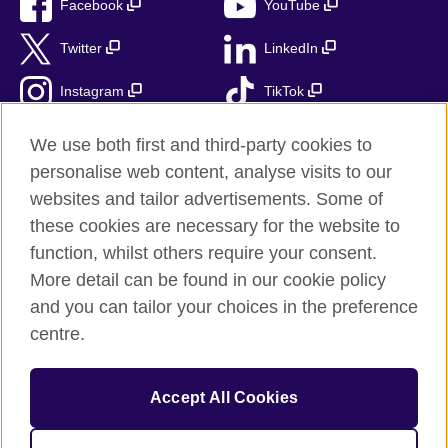
Facebook
YouTube
Twitter
LinkedIn
Instagram
TikTok
RSS
We use both first and third-party cookies to
personalise web content, analyse visits to our
websites and tailor advertisements. Some of
these cookies are necessary for the website to
British Council globalnie
function, whilst others require your consent.
Prywatność i warunki użytkowania
More detail can be found in our cookie policy
Ciasteczka
and you can tailor your choices in the preference
Mapa strony
centre.
© 2026 British Council
Accept All Cookies
British Council jest międzynarodową organizacją reprezentującą
Zjednoczone Królestwo Wielkiej Brytanii i Irlandii Północnej.
Fundacja British Council jest jednostką zależną British Council