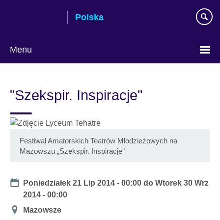
Skip
Polska
to
main
content
Menu
Wybierz
język
"Szekspir. Inspiracje"
Festiwal Amatorskich Teatrów Młodzieżowych na
Mazowszu „Szekspir. Inspiracje”
Date
Poniedziałek 21 Lip 2014 - 00:00
do
Wtorek 30 Wrz
2014 - 00:00
Miejsce
Mazowsze