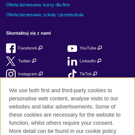
Oferta biznesowa: kursy dla firm
Oferta biznesowa: szkoły i przedszkola
Skontaktuj się z nami
Facebook
YouTube
Twitter
LinkedIn
Instagram
TikTok
RSS
We use both first and third-party cookies to
personalise web content, analyse visits to our
websites and tailor advertisements. Some of
these cookies are necessary for the website to
British Council globalnie
function, whilst others require your consent.
Prywatność i warunki użytkowania
More detail can be found in our cookie policy
Ciasteczka