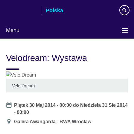
Skip
Polska
to
main
content
Menu
Wybierz
język
Velodream: Wystawa
Velo Dream
Date
Piątek 30 Maj 2014 - 00:00
do
Niedziela 31 Sie 2014
- 00:00
Miejsce
Galera Awangarda - BWA Wroclaw