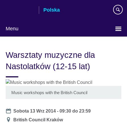
Skip
Polska
to
main
content
Menu
Wybierz
język
Warsztaty muzyczne dla
Nastolatków (12-15 lat)
Music workshops with the British Council
Date
Sobota 13 Wrz 2014 -
09:30
do
23:59
Miejsce
British Council Kraków