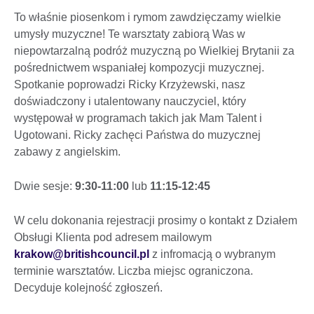
To właśnie piosenkom i rymom zawdzięczamy wielkie
umysły muzyczne! Te warsztaty zabiorą Was w
niepowtarzalną podróż muzyczną po Wielkiej Brytanii za
pośrednictwem wspaniałej kompozycji muzycznej.
Spotkanie poprowadzi Ricky Krzyżewski, nasz
doświadczony i utalentowany nauczyciel, który
występował w programach takich jak Mam Talent i
Ugotowani. Ricky zachęci Państwa do muzycznej
zabawy z angielskim.
Dwie sesje:
9:30-11:00
lub
11:15-12:45
W celu dokonania rejestracji prosimy o kontakt z Działem
Obsługi Klienta pod adresem mailowym
krakow@britishcouncil.pl
z infromacją o wybranym
terminie warsztatów. Liczba miejsc ograniczona.
Decyduje kolejność zgłoszeń.