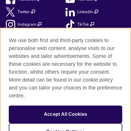
Twitter
LinkedIn
Instagram
TikTok
RSS
We use both first and third-party cookies to
personalise web content, analyse visits to our
websites and tailor advertisements. Some of
these cookies are necessary for the website to
British Council globalnie
function, whilst others require your consent.
Prywatność i warunki użytkowania
More detail can be found in our cookie policy
Ciasteczka
and you can tailor your choices in the preference
Mapa strony
centre.
© 2026 British Council
Accept All Cookies
British Council jest międzynarodową organizacją reprezentującą
Zjednoczone Królestwo Wielkiej Brytanii i Irlandii Północnej.
Fundacja British Council jest jednostką zależną British Council