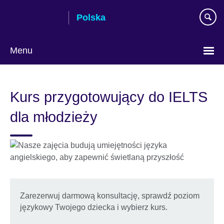
Skip
Polska
to
main
content
Menu
Wybierz
język
Kurs przygotowujący do IELTS
dla młodzieży
Zarezerwuj darmową konsultację, sprawdź poziom
językowy Twojego dziecka i wybierz kurs.