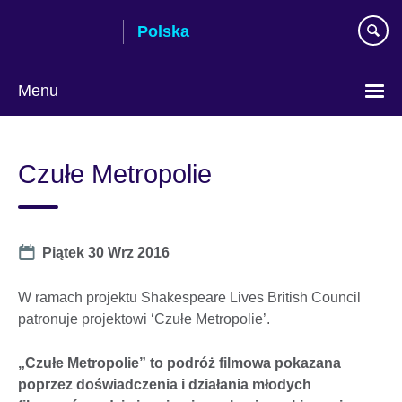
Skip
Polska
to
main
content
Menu
Wybierz
język
Czułe Metropolie
Date
Piątek 30 Wrz 2016
W ramach projektu Shakespeare Lives British Council
patronuje projektowi ‘Czułe Metropolie’.
„Czułe Metropolie” to podróż filmowa pokazana
poprzez doświadczenia i działania młodych