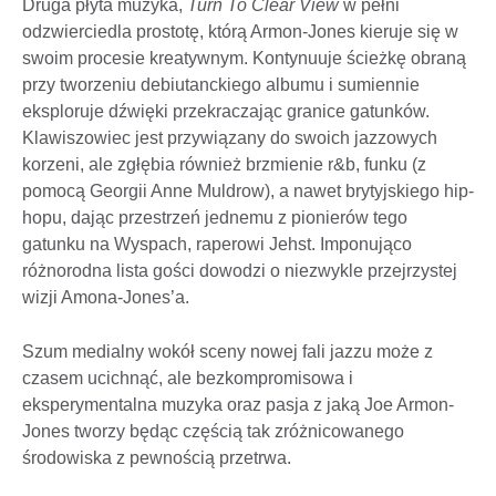
Druga płyta muzyka,
Turn To Clear View
w pełni
odzwierciedla prostotę, którą Armon-Jones kieruje się w
swoim procesie kreatywnym. Kontynuuje ścieżkę obraną
przy tworzeniu debiutanckiego albumu i sumiennie
eksploruje dźwięki przekraczając granice gatunków.
Klawiszowiec jest przywiązany do swoich jazzowych
korzeni, ale zgłębia również brzmienie r&b, funku (z
pomocą Georgii Anne Muldrow), a nawet brytyjskiego hip-
hopu, dając przestrzeń jednemu z pionierów tego
gatunku na Wyspach, raperowi Jehst. Imponująco
różnorodna lista gości dowodzi o niezwykle przejrzystej
wizji Amona-Jones’a.
Szum medialny wokół sceny nowej fali jazzu może z
czasem ucichnąć, ale bezkompromisowa i
eksperymentalna muzyka oraz pasja z jaką Joe Armon-
Jones tworzy będąc częścią tak zróżnicowanego
środowiska z pewnością przetrwa.