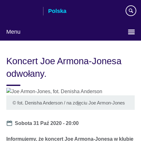
Skip
Polska
to
main
content
Menu
Wybierz
język
Koncert Joe Armona-Jonesa
odwołany.
©
fot. Denisha Anderson / na zdjęciu Joe Armon-Jones
Date
Sobota 31 Paź 2020 - 20:00
Informujemy, że koncert Joe Armona-Jonesa w klubie