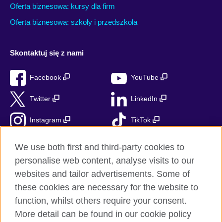
Oferta biznesowa: kursy dla firm
Oferta biznesowa: szkoły i przedszkola
Skontaktuj się z nami
Facebook
YouTube
Twitter
LinkedIn
Instagram
TikTok
RSS
We use both first and third-party cookies to
personalise web content, analyse visits to our
websites and tailor advertisements. Some of
these cookies are necessary for the website to
British Council globalnie
function, whilst others require your consent.
Prywatność i warunki użytkowania
More detail can be found in our cookie policy
Ciasteczka