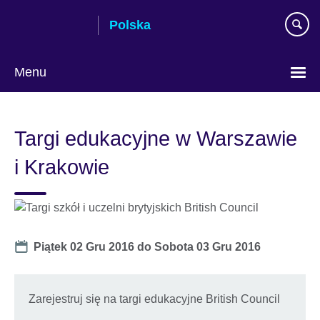
Skip
Polska
to
main
content
Menu
Wybierz
język
Targi edukacyjne w Warszawie
i Krakowie
Date
Piątek 02 Gru 2016
do
Sobota 03 Gru 2016
Zarejestruj się na targi edukacyjne British Council