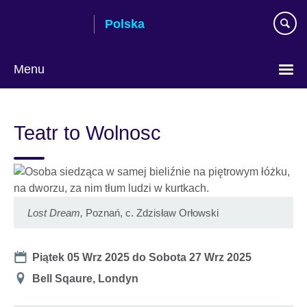
Skip
Polska
to
main
content
Menu
Wybierz
język
Teatr to Wolnosc
Lost Dream,
Poznań, c. Zdzisław Orłowski
Date
Piątek 05 Wrz 2025
do
Sobota 27 Wrz 2025
Miejsce
Bell Sqaure, Londyn