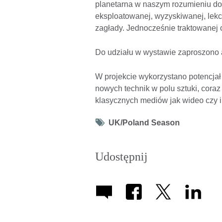
planetarna w naszym rozumieniu doty
eksploatowanej, wyzyskiwanej, lek
zagłady. Jednocześnie traktowanej 
Do udziału w wystawie zaproszono ar
W projekcie wykorzystano potencjał 
nowych technik w polu sztuki, coraz
klasycznych mediów jak wideo czy i
Tag
UK/Poland Season
icon
Udostępnij