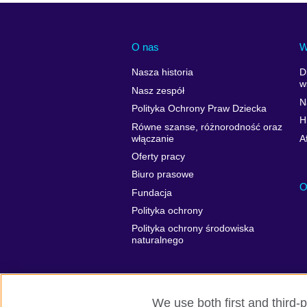
O nas
W
Nasza historia
D
w
Nasz zespół
N
Polityka Ochrony Praw Dziecka
H
Równe szanse, różnorodność oraz
włączanie
A
Oferty pracy
Biuro prasowe
O
Fundacja
Polityka ochrony
Polityka ochrony środowiska
naturalnego
We use both first and third-p