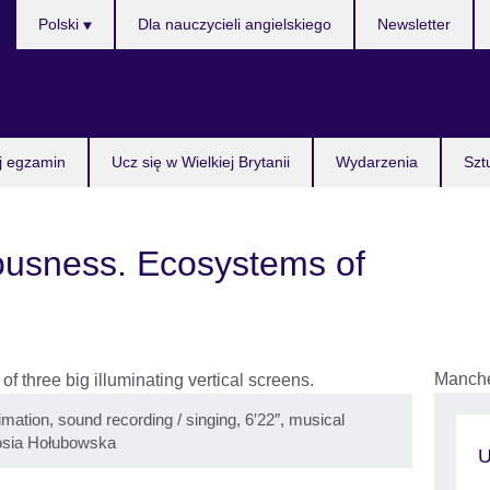
Wybierz
Polski
Dla nauczycieli angielskiego
Newsletter
język
j egzamin
Ucz się w Wielkiej Brytanii
Wydarzenia
Szt
ousness. Ecosystems of
Manche
imation, sound recording / singing, 6′22″, musical
Zosia Hołubowska
U