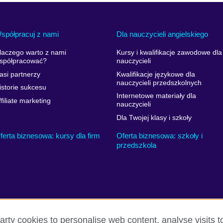
spółpracuj z nami
Dla nauczycieli angielskiego
laczego warto z nami
Kursy i kwalifikacje zawodowe dla
spółpracować?
nauczycieli
asi partnerzy
Kwalifikacje językowe dla
nauczycieli przedszkolnych
istorie sukcesu
Internetowe materiały dla
ffiliate marketing
nauczycieli
Dla Twojej klasy i szkoły
ferta biznesowa: kursy dla firm
Oferta biznesowa: szkoły i
przedszkola
arty cookies to personalise web content, analyse visits t