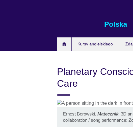
Skip
to
main
Polska
content
Kursy angielskiego
Zda
Planetary Consci
Care
Ernest Borowski,
Matecznik
, 3D an
collaboration / song performance: 