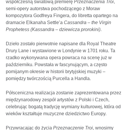
współczesną światową premierę
Przeznaczenia Troi
,
semi-opery autorstwa pochodzącego z Moraw
kompozytora Godfreya Fingera, do libretta opartego na
dramacie Elkanaha Settle’a
Cassandra – the Virgin
Prophetess (Kassandra – dziewicza prorokini)
.
Dzieło zostało pierwotnie napisane dla Royal Theatre
Drury Lane i wystawione w Londynie w 1701 roku. Ta
rzadko wykonywana opera powraca na scenę już w
październiku. Powstała w fascynującym, a często
pomijanym okresie w historii brytyjskiej muzyki –
pomiędzy twórczością Purcella a Handla.
Półsceniczna realizacja zostanie zaprezentowana przez
międzynarodowy zespół artystów z Polski i Czech,
celebrując bogatą tradycję wymiany kulturowej, która od
wieków kształtuje muzyczne dziedzictwo Europy.
Przywracając do życia
Przeznaczenie Troi
, wnosimy