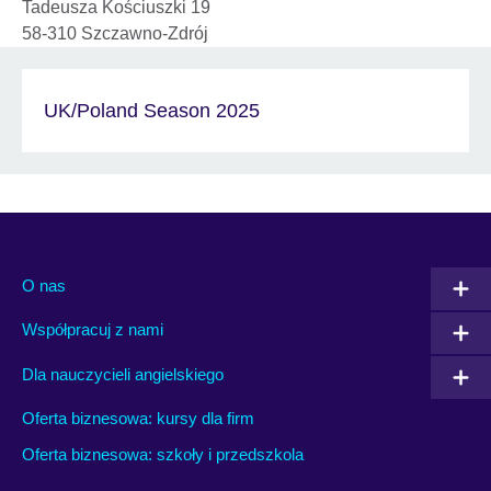
Tadeusza Kościuszki 19
58-310 Szczawno-Zdrój
UK/Poland Season 2025
O nas
Współpracuj z nami
Dla nauczycieli angielskiego
Oferta biznesowa: kursy dla firm
Oferta biznesowa: szkoły i przedszkola