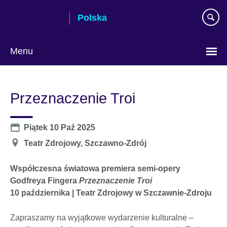
Skip
Polska
to
main
content
Menu
Wybierz
język
Przeznaczenie Troi
Date
Piątek 10 Paź 2025
Miejsce
Teatr Zdrojowy, Szczawno-Zdrój
Współczesna światowa premiera semi-opery
Godfreya Fingera
Przeznaczenie Troi
10 października | Teatr Zdrojowy w Szczawnie-Zdroju
Zapraszamy na wyjątkowe wydarzenie kulturalne –