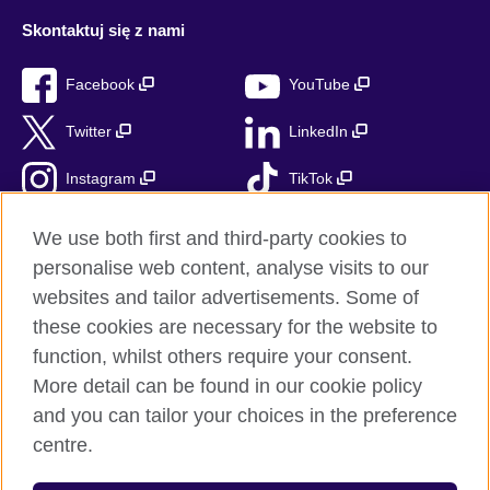
Skontaktuj się z nami
Facebook
YouTube
Twitter
LinkedIn
Instagram
TikTok
RSS
We use both first and third-party cookies to
personalise web content, analyse visits to our
websites and tailor advertisements. Some of
these cookies are necessary for the website to
British Council globalnie
function, whilst others require your consent.
Prywatność i warunki użytkowania
More detail can be found in our cookie policy
Ciasteczka
and you can tailor your choices in the preference
Mapa strony
centre.