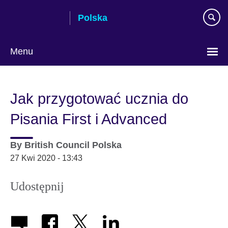
Skip
Polska
to
main
content
Menu
Wybierz
język
Jak przygotować ucznia do
Pisania First i Advanced
By
British Council Polska
27 Kwi 2020 - 13:43
Udostępnij