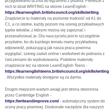
przygotowaniu ucznia do egzaminu z pisania. Pierwsze z
nich to dział WRITING na stronie LearnEnglish -
https://learnenglish.britishcouncil.org/skills/writing
.
Znajdziecie tu materiały na poziomie trudność od A1 do
C1, a co istotne, każdy poziom ma szereg przykładowych
typów tekstów, z którymi można się zapoznać i
przeanalizować je. Dla nauczyciela jest to szczególnie
przydatne, bo do każdego tematu mamy przykładową
odpowiedź, pokazującą jak nasza praca powinna
wyglądać, szereg zadań online i worksheet do pobrania z
ćwiczeniami do wydrukowania. Podobne materiały
znajdziecie też na stronie LearnEnglish Teens -
https://learnenglishteens.britishcouncil.org/skills/writing
. Wszystkie materiały dostępne są za darmo.
Drugim miejscem wartym uwagi jest strona stworzona
przez Cambridge English -
https://writeandimprove.com/
- automatyczny system do
oceny pracy pisemnej. Doskonałe narzędzie dla naszych