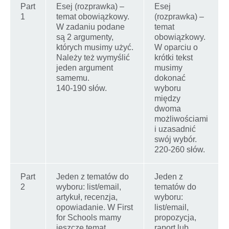
Part
Esej (rozprawka) –
Esej
1
temat obowiązkowy.
(rozprawka) –
W zadaniu podane
temat
są 2 argumenty,
obowiązkowy.
których musimy użyć.
W oparciu o
Należy też wymyślić
krótki tekst
jeden argument
musimy
samemu.
dokonać
140-190 słów.
wyboru
między
dwoma
możliwościami
i uzasadnić
swój wybór.
220-260 słów.
Part
Jeden z tematów do
Jeden z
2
wyboru: list/email,
tematów do
artykuł, recenzja,
wyboru:
opowiadanie. W First
list/email,
for Schools mamy
propozycja,
jeszcze temat
raport lub