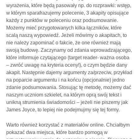
wyrażenia, które będą pasowały np. do rozprawki: wstęp,
w którym sparafrazujemy polecenie, 3 akapity opisujące
każdy z punktów w poleceniu oraz podsumowanie.
Możemy mieć przygotowanych kilka łączników, które
scalą naszą wypowiedź. Jeżeli mówimy o akapitach, to
nie należy zapominać o fakcie, że one również mają
swoją budowę. Zaczynamy od zdania wprowadzającego,
które informuje czytającego (target reader- ważna osoba
– zwróć uwagę na kryteria oceny!), o czym będzie dany
akapit. Następnie dajemy argumenty za/przeciw, przykład
na poparcie argumentu i na końcu (opcjonalnie) jedno
zdanie podsumowania. Stosując tę metodę, możemy dać
naszym uczniom szkielet, na którym oprą swój tekst i
unikną strumienia świadomości – jeżeli nie piszemy jak
James Joyce, to lepiej nie podejmujmy się tej formy.
Warto również korzystać z materiałów online. Chciałbym
pokazać dwa miejsca, które bardzo pomogą w