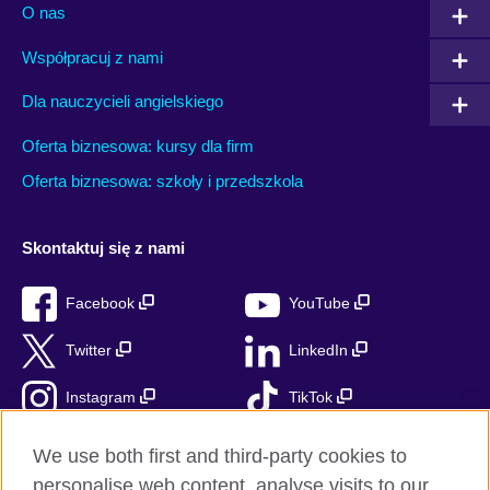
O nas
Współpracuj z nami
Dla nauczycieli angielskiego
Oferta biznesowa: kursy dla firm
Oferta biznesowa: szkoły i przedszkola
Skontaktuj się z nami
Facebook
YouTube
Twitter
LinkedIn
Instagram
TikTok
RSS
We use both first and third-party cookies to
personalise web content, analyse visits to our