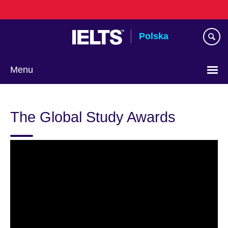
Skip
to
main
Polska
content
Menu
Wybierz
język
The Global Study Awards