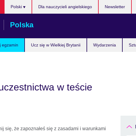
Wybierz
Polski
Dla nauczycieli angielskiego
Newsletter
język
Polska
j egzamin
Ucz się w Wielkiej Brytanii
Wydarzenia
Szt
uczestnictwa w teście
nij się, że zapoznałeś się z zasadami i warunkami