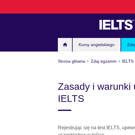
Skip
to
main
content
Kursy angielskiego
Zda
Strona główna
Zdaj egzamin
IELTS
Zasady i warunki 
IELTS
Rejestrując się na test IELTS, upew
uczestnictwa w teście.