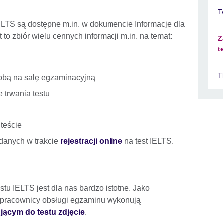
T
IELTS są dostępne m.in. w dokumencie Informacje dla
 to zbiór wielu cennych informacji m.in. na temat:
Z
t
T
sobą na salę egzaminacyjną
 trwania testu
teście
danych w trakcie
rejestracji online
na test IELTS.
stu IELTS jest dla nas bardzo istotne. Jako
 pracownicy obsługi egzaminu wykonują
ącym do testu zdjęcie
.