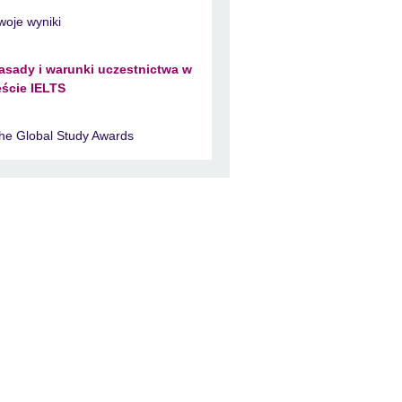
woje wyniki
asady i warunki uczestnictwa w
eście IELTS
he Global Study Awards