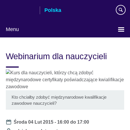
Skip
Polska
to
main
content
Menu
Wybierz
język
Webinarium dla nauczycieli
Kto chciałby zdobyć międzynarodowe kwalifikacje
zawodowe nauczycieli?
Date
Środa 04 Lut 2015 -
16:00
do
17:00