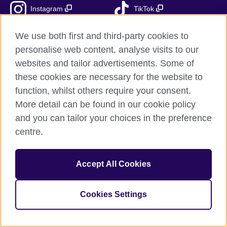
Instagram
TikTok
RSS
We use both first and third-party cookies to
personalise web content, analyse visits to our
websites and tailor advertisements. Some of
these cookies are necessary for the website to
British Council globalnie
function, whilst others require your consent.
Prywatność i warunki użytkowania
More detail can be found in our cookie policy
Ciasteczka
and you can tailor your choices in the preference
Mapa strony
centre.
© 2026 British Council
Accept All Cookies
British Council jest międzynarodową organizacją reprezentującą
Zjednoczone Królestwo Wielkiej Brytanii i Irlandii Północnej.
Fundacja British Council jest jednostką zależną British Council
Cookies Settings
UK.