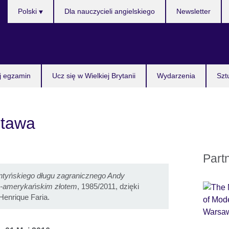
Wybierz
Polski
Dla nauczycieli angielskiego
Newsletter
język
j egzamin
Ucz się w Wielkiej Brytanii
Wydarzenia
Szt
stawa
Part
ntyńskiego długu zagranicznego Andy
o-amerykańskim złotem
, 1985/2011, dzięki
 Henrique Faria.