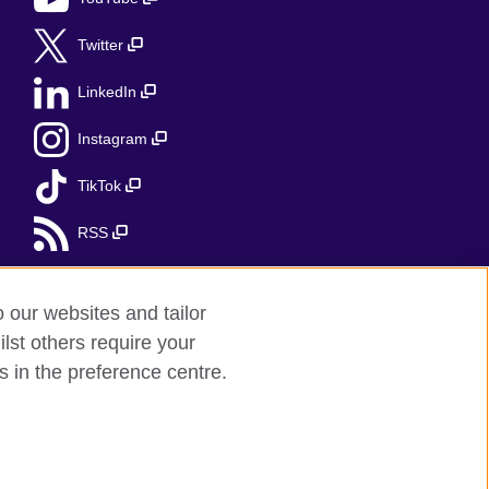
Twitter
LinkedIn
Instagram
TikTok
RSS
o our websites and tailor
lst others require your
s in the preference centre.
ii Północnej.