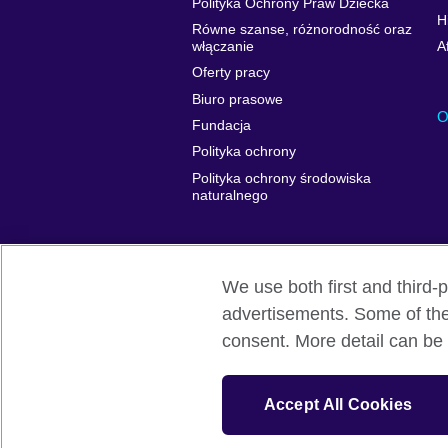
Polityka Ochrony Praw Dziecka
H
Równe szanse, różnorodność oraz
włączanie
A
Oferty pracy
Biuro prasowe
O
Fundacja
Polityka ochrony
Polityka ochrony środowiska
naturalnego
We use both first and third-p
advertisements. Some of thes
British Council globalnie
Prywatność 
consent. More detail can be 
© 2026 British Council
British Council jest międzynarodową orga
Accept All Cookies
Fundacja British Council jest jednostką z