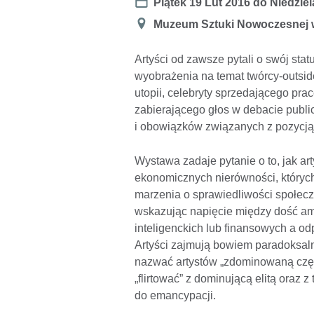
Date
Piątek 19 Lut 2016
do
Niedziel
Miejsce
Muzeum Sztuki Nowoczesnej 
Artyści od zawsze pytali o swój sta
wyobrażenia na temat twórcy-outsid
utopii, celebryty sprzedającego pra
zabierającego głos w debacie publi
i obowiązków związanych z pozycją
Wystawa zadaje pytanie o to, jak art
ekonomicznych nierówności, których
marzenia o sprawiedliwości społeczn
wskazując napięcie między dość amb
inteligenckich lub finansowych a o
Artyści zajmują bowiem paradoksal
nazwać artystów „zdominowaną częś
„flirtować” z dominującą elitą oraz z
do emancypacji.