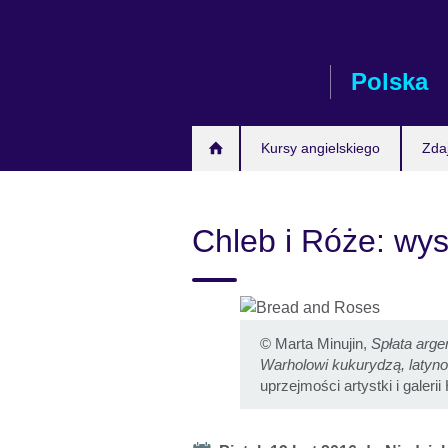
Skip
to
main
Polska
content
Kursy angielskiego
Zda
Chleb i Róże: wy
©
Marta Minujin,
Spłata arge
Warholowi kukurydzą, latyn
uprzejmości artystki i galerii