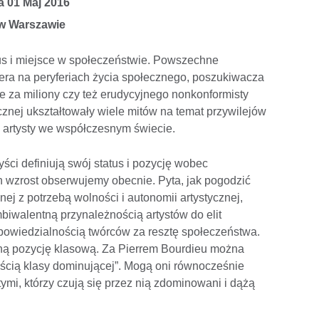
a 01 Maj 2016
w Warszawie
tus i miejsce w społeczeństwie. Powszechne
era na peryferiach życia społecznego, poszukiwacza
ce za miliony czy też erudycyjnego nonkonformisty
cznej ukształtowały wiele mitów na temat przywilejów
 artysty we współczesnym świecie.
yści definiują swój status i pozycję wobec
 wzrost obserwujemy obecnie. Pyta, jak pogodzić
ej z potrzebą wolności i autonomii artystycznej,
iwalentną przynależnością artystów do elit
dpowiedzialnością twórców za resztę społeczeństwa.
ną pozycję klasową. Za Pierrem Bourdieu można
cią klasy dominującej”. Mogą oni równocześnie
 tymi, którzy czują się przez nią zdominowani i dążą