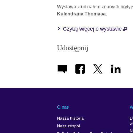
Wystawa z udziałem znanych brytyjs
Kulendrana Thomasa
.
Czytaj więcej o wystawie
Udostępnij
O nas
W
Nasza historia
D
w
Nasz zespół
N