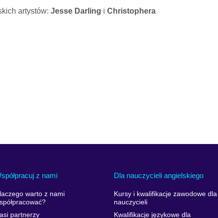
kich artystów:
Jesse Darling
i
Christophera
spółpracuj z nami
Dla nauczycieli angielskiego
laczego warto z nami
Kursy i kwalifikacje zawodowe dla
spółpracować?
nauczycieli
asi partnerzy
Kwalifikacje językowe dla