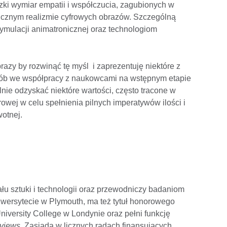
ki wymiar empatii i współczucia, zagubionych w
aficznym realizmie cyfrowych obrazów. Szczególną
ulacji animatronicznej oraz technologiom
razy by rozwinąć tę myśl i zaprezentuję niektóre z
osób we współpracy z naukowcami na wstępnym etapie
ie odzyskać niektóre wartości, często tracone w
rowej w celu spełnienia pilnych imperatywów ilości i
otnej.
łu sztuki i technologii oraz przewodniczy badaniom
niwersytecie w Plymouth, ma też tytuł honorowego
University College w Londynie oraz pełni funkcję
views
. Zasiada w licznych radach finansujących