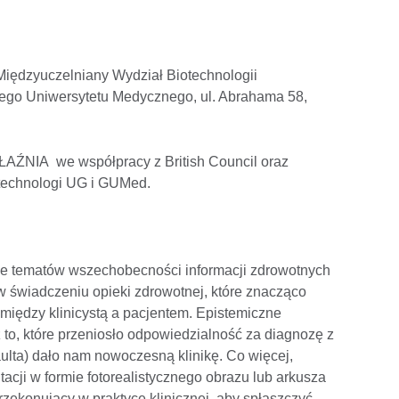
iędzyuczelniany Wydział Biotechnologii
ego Uniwersytetu Medycznego, ul. Abrahama 58,
AŹNIA we współpracy z British Council oraz
technologi UG i GUMed.
zie tematów wszechobecności informacji zdrowotnych
i w świadczeniu opieki zdrowotnej, które znacząco
i między klinicystą a pacjentem. Epistemiczne
ż to, które przeniosło odpowiedzialność za diagnozę z
ulta) dało nam nowoczesną klinikę. Co więcej,
tacji w formie fotorealistycznego obrazu lub arkusza
rzekonujący w praktyce klinicznej, aby spłaszczyć