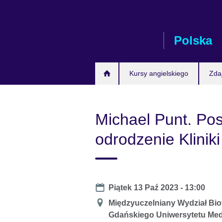
Skip
to
main
Polska
content
Kursy angielskiego
Zda
Michael Punt. Pos
odrodzenie Kliniki
Date
Piątek 13 Paź 2023 - 13:00
Miejsce
Międzyuczelniany Wydział Bio
Gdańskiego Uniwersytetu Me