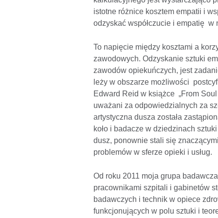
istotne różnice kosztem empatii i w
odzyskać współczucie i empatię w n
To napięcie między kosztami a korz
zawodowych. Odzyskanie sztuki empa
zawodów opiekuńczych, jest zadaniem
leży w obszarze możliwości postcyf
Edward Reid w książce „From Soul to
uważani za odpowiedzialnych za sze
artystyczna dusza została zastąpio
koło i badacze w dziedzinach sztuki
dusz, ponownie stali się znaczący
problemów w sferze opieki i usług.
Od roku 2011 moja grupa badawcza 
pracownikami szpitali i gabinetów
badawczych i technik w opiece zdr
funkcjonujących w polu sztuki i teo