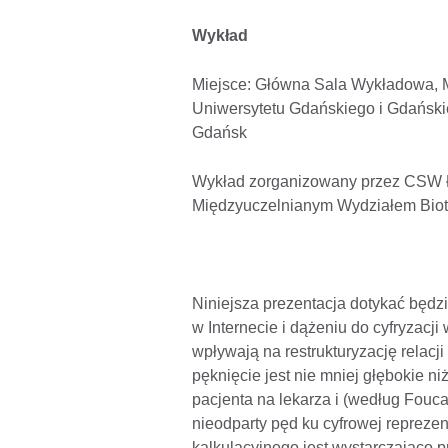
Wykład
Miejsce: Główna Sala Wykładowa, M
Uniwersytetu Gdańskiego i Gdański
Gdańsk
Wykład zorganizowany przez CSW Ł
Międzyuczelnianym Wydziałem Bio
Niniejsza prezentacja dotykać będ
w Internecie i dążeniu do cyfryzacj
wpływają na restrukturyzację relacj
pęknięcie jest nie mniej głębokie ni
pacjenta na lekarza i (według Fouca
nieodparty pęd ku cyfrowej reprezen
kalkulacyjnego jest wystarczająco p