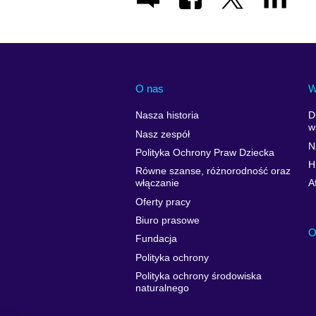
O nas
W
Nasza historia
D
w
Nasz zespół
N
Polityka Ochrony Praw Dziecka
H
Równe szanse, różnorodność oraz
włączanie
A
Oferty pracy
Biuro prasowe
O
Fundacja
Polityka ochrony
Polityka ochrony środowiska
naturalnego