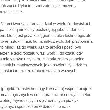
spółczucia. Pytanie brzmi zatem, jak możemy
owej klinice.
yściami tworzy binarny podział w wielu środowiskach
tii, którą niektórzy postrzegają jako fundament
, które jest poza zasięgiem nauki i technologii, ale
rowej sztuki i nauk humanistycznych. Jak przypomina
 Mind”, aż do wieku XIX to artyści i poeci byli
rzenie tego rodzaju wrażliwości, do czasu gdy
na mierzalnym umysłem. Historia zatoczyła pełne
 i nauk humanistycznych, jako powiernicy ludzkich
mi postaciami w szukaniu rozwiązań ważnych
(projekt: Transtechnology Research) współpracuje z
 stomatologicznych w celu opracowania nowych metod
owotnej, wywodzących się z uznanych praktyk
retycznych spostrzeżeń w dziedzinie nauk