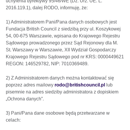
uchylenia dyrektywy 95/46/WE (Dz. Urz. UE. L.
2016.119.1), dalej RODO, informuję, że:
1) Administratorem Pani/Pana danych osobowych jest
Fundacja British Council z siedzibą przy ul. Koszykowej
54, 00-675 Warszawie, wpisana do Krajowego Rejestru
Sądowego prowadzonego przez Sąd Rejonowy dla M.
St. Warszawy w Warszawie, XII Wydział Gospodarczy
Krajowego Rejestru Sądowego pod nr KRS: 0000449621
REGON: 146529782, NIP: 7010369489.
2) Z Administratorem danych można kontaktować się
poprzez adres mailowy
rodo@britishcouncil.pl
lub
pisemnie na adres siedziby administratora z dopiskiem
„Ochrona danych”.
3) Pani/Pana dane osobowe będą przetwarzane w
celach: