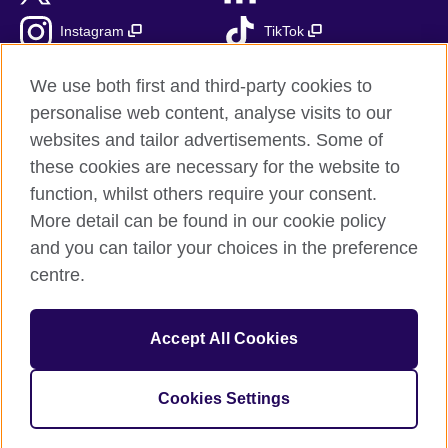
Instagram
TikTok
RSS
We use both first and third-party cookies to
personalise web content, analyse visits to our
websites and tailor advertisements. Some of
these cookies are necessary for the website to
British Council globalnie
function, whilst others require your consent.
Prywatność i warunki użytkowania
More detail can be found in our cookie policy
Ciasteczka
and you can tailor your choices in the preference
Mapa strony
centre.
© 2026 British Council
Accept All Cookies
British Council jest międzynarodową organizacją reprezentującą
Zjednoczone Królestwo Wielkiej Brytanii i Irlandii Północnej.
Fundacja British Council jest jednostką zależną British Council
Cookies Settings
UK.