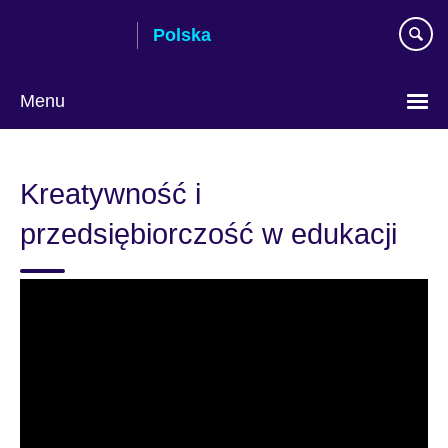
Skip
Polska
to
main
content
Menu
Wybierz
język
Kreatywność i
przedsiębiorczość w edukacji