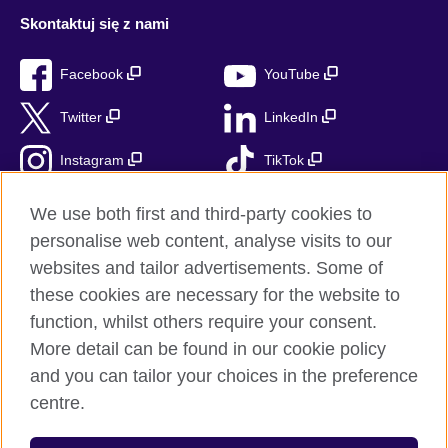
Skontaktuj się z nami
Facebook
YouTube
Twitter
LinkedIn
Instagram
TikTok
RSS
We use both first and third-party cookies to
personalise web content, analyse visits to our
websites and tailor advertisements. Some of
these cookies are necessary for the website to
British Council globalnie
function, whilst others require your consent.
Prywatność i warunki użytkowania
More detail can be found in our cookie policy
Ciasteczka
and you can tailor your choices in the preference
Mapa strony
centre.
© 2026 British Council