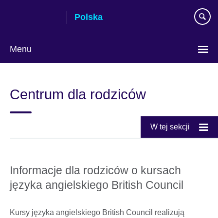
Skip
Polska
to
main
content
Menu
Wybierz
język
Centrum dla rodziców
W tej sekcji
Informacje dla rodziców o kursach
języka angielskiego British Council
Kursy języka angielskiego British Council realizują