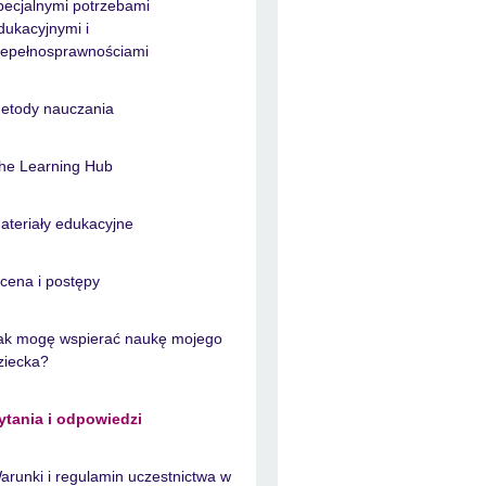
pecjalnymi potrzebami
dukacyjnymi i
iepełnosprawnościami
etody nauczania
he Learning Hub
ateriały edukacyjne
cena i postępy
ak mogę wspierać naukę mojego
ziecka?
ytania i odpowiedzi
arunki i regulamin uczestnictwa w