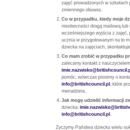
zajęć prowadzonych w szkołach p
zmiennego obuwia.
Co w przypadku, kiedy moje dz
nieobecności drogą mailową lub 
wcześniejszego wyjścia z zajęć, 
ucznia w przygotowanym na to m
dziecka na zajęciach, skontaktuj
Co mam zrobić w przypadku pr
zalecamy kontakt z nauczyciele
imie.nazwisko@britishcouncil.
pomóc, wówczas prosimy o kontak
info@britishcouncil.pl
, które p
menadżera.
Jak mogę udzielić informacji z
dziecka:
imie.nazwisko@british
info@britishcouncil.pl
.
Życzymy Państwa dziecku wielu suk