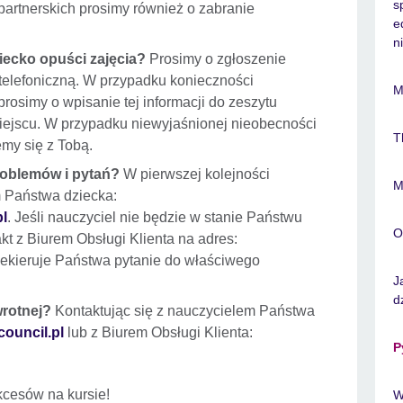
s
artnerskich prosimy również o zabranie
e
n
iecko opuści zajęcia?
Prosimy o zgłoszenie
telefoniczną. W przypadku konieczności
M
prosimy o wpisanie tej informacji do zeszytu
iejscu. W przypadku niewyjaśnionej nieobecności
T
emy się z Tobą.
oblemów i pytań?
W pierwszej kolejności
M
m Państwa dziecka:
pl
. Jeśli nauczyciel nie będzie w stanie Państwu
O
t z Biurem Obsługi Klienta na adres:
rzekieruje Państwa pytanie do właściwego
J
d
wrotnej?
Kontaktując się z nauczycielem Państwa
council.pl
lub z Biurem Obsługi Klienta:
P
cesów na kursie!
W