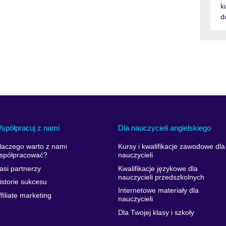
k
d
spółpracuj z nami
Dla nauczycieli angielskiego
laczego warto z nami
Kursy i kwalifikacje zawodowe dla
spółpracować?
nauczycieli
asi partnerzy
Kwalifikacje językowe dla
nauczycieli przedszkolnych
istorie sukcesu
Internetowe materiały dla
ffiliate marketing
nauczycieli
Dla Twojej klasy i szkoły