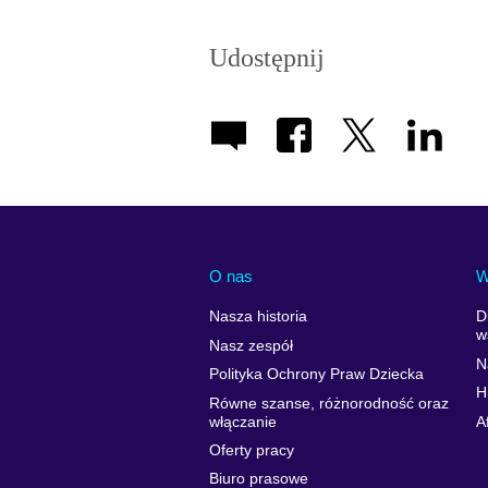
Udostępnij
O nas
W
Nasza historia
D
w
Nasz zespół
N
Polityka Ochrony Praw Dziecka
H
Równe szanse, różnorodność oraz
włączanie
A
Oferty pracy
Biuro prasowe