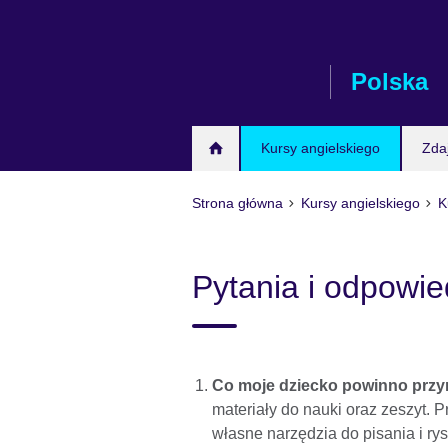
Skip
to
main
Polska
content
Kursy angielskiego
Zda
Strona główna
Kursy angielskiego
K
Pytania i odpowie
Co moje dziecko powinno przyn
materiały do nauki oraz zeszyt. P
własne narzędzia do pisania i rys