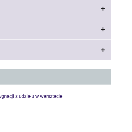
Click
to
expand.
More
information
available.
ygnacji z udziału w warsztacie