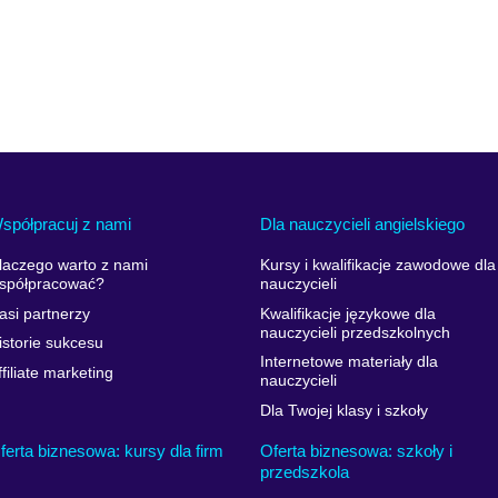
spółpracuj z nami
Dla nauczycieli angielskiego
laczego warto z nami
Kursy i kwalifikacje zawodowe dla
spółpracować?
nauczycieli
asi partnerzy
Kwalifikacje językowe dla
nauczycieli przedszkolnych
istorie sukcesu
Internetowe materiały dla
ffiliate marketing
nauczycieli
Dla Twojej klasy i szkoły
ferta biznesowa: kursy dla firm
Oferta biznesowa: szkoły i
przedszkola