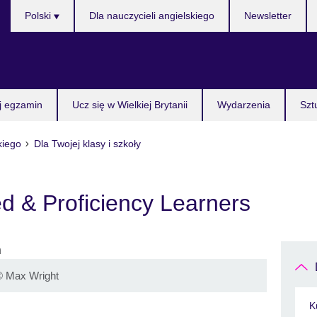
Wybierz
Polski
Dla nauczycieli angielskiego
Newsletter
język
j egzamin
Ucz się w Wielkiej Brytanii
Wydarzenia
Szt
kiego
Dla Twojej klasy i szkoły
ed & Proficiency Learners
©
Max Wright
K