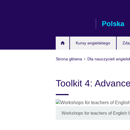
Skip
to
main
Polska
content
Kursy angielskiego
Zda
Strona główna
Dla nauczycieli angiels
Toolkit 4: Advanc
Workshops for teachers of English