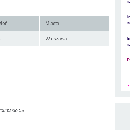
n
K
n
zień
Miasta
I
4
Warszawa
n
D
ozolimskie 59