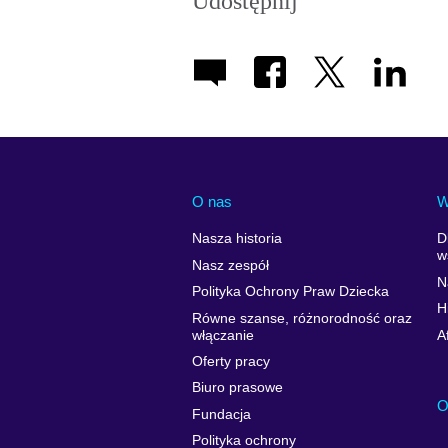
Udostępnij
O nas
W
Nasza historia
D
w
Nasz zespół
N
Polityka Ochrony Praw Dziecka
H
Równe szanse, różnorodność oraz
włączanie
A
Oferty pracy
Biuro prasowe
O
Fundacja
Polityka ochrony