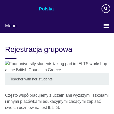
Skip
Polska
to
main
content
Menu
Wybierz
język
Rejestracja grupowa
Teacher with her students
Często współpracujemy z uczelniami wyższymi, szkołami
i innymi placówkami edukacyjnymi chcącymi zapisać
swoich uczniów na test IELTS.