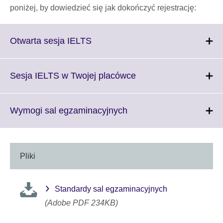
poniżej, by dowiedzieć się jak dokończyć rejestrację:
Click
Otwarta sesja IELTS
to
expand.
More
Click
Sesja IELTS w Twojej placówce
information
to
available.
expand.
More
Click
Wymogi sal egzaminacyjnych
information
to
available.
expand.
More
information
Pliki
available.
Standardy sal egzaminacyjnych
(Adobe PDF 234KB)