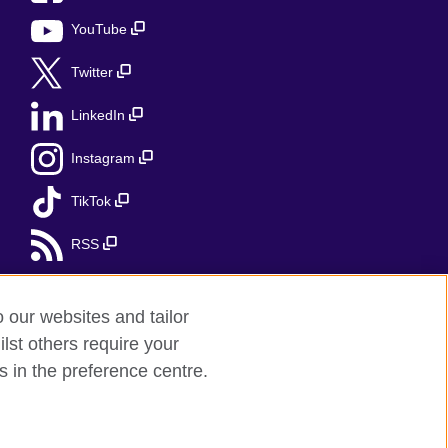
YouTube
Twitter
LinkedIn
Instagram
TikTok
RSS
o our websites and tailor
lst others require your
s in the preference centre.
ii Północnej.