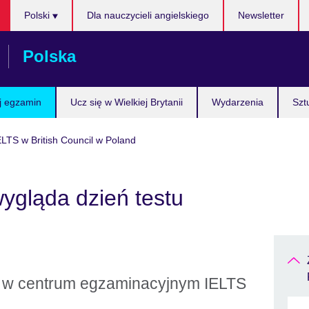
Wybierz
Polski
Dla nauczycieli angielskiego
Newsletter
język
Polska
j egzamin
Ucz się w Wielkiej Brytanii
Wydarzenia
Szt
ELTS w British Council w Poland
wygląda dzień testu
u w centrum egzaminacyjnym IELTS