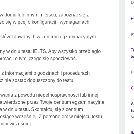
D
 w domu lub innym miejscu, zapoznaj się z
P
eć się więcej o konfiguracji i wymaganiach.
K
 testów zdawanych w centrum egzaminacyjnym.
T
 w dniu testu IELTS. Aby wszystko przebiegło
t
ormacji o tym, czego się spodziewać.
P
 z informacjami o godzinach i procedurach
sz nie zostać dopuszczony do testu.
C
sowania z powodu niepełnosprawności lub innej
 zatwierdzone przez Twoje centrum egzaminacyjne,
W
 dniu testu. Skontaktuj się z centrum
s
esiące wcześniej. Z personelem w miejscu testu
k
godni wcześniej.
I