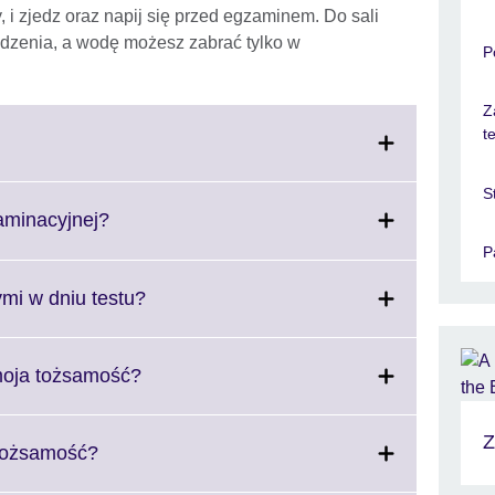
, i zjedz oraz napij się przed egzaminem. Do sali
edzenia, a wodę możesz zabrać tylko w
P
Z
t
S
Click
aminacyjnej?
on
to
P
expand.
More
Click
ymi w dniu testu?
information
to
available.
expand.
More
Click
moja tożsamość?
information
to
available.
expand.
Z
More
Click
 tożsamość?
information
to