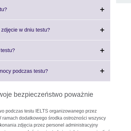
available.
expand.
More
Click
tu?
information
to
available.
expand.
More
Click
 zdjęcie w dniu testu?
information
to
available.
expand.
More
Click
 testu?
information
to
available.
expand.
More
Click
pomocy podczas testu?
information
to
available.
expand.
More
 Twoje bezpieczeństwo poważnie
information
available.
wo podczas testu IELTS organizowanego przez
. W ramach dodatkowego środka ostrożności wszyscy
onania zdjęcia przez personel administracyjny