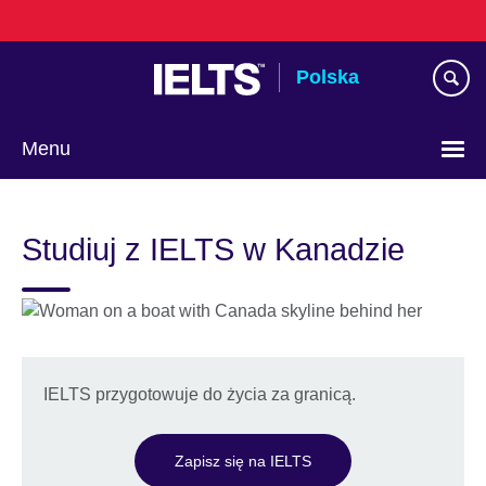
Skip
to
main
Polska
content
Menu
Wybierz
język
Studiuj z IELTS w Kanadzie
IELTS przygotowuje do życia za granicą.
Zapisz się na IELTS