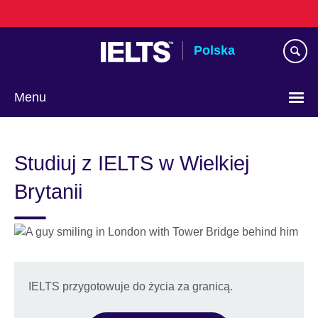
Skip
to
main
Polska
content
Menu
Wybierz
język
Studiuj z IELTS w Wielkiej
Brytanii
IELTS przygotowuje do życia za granicą.