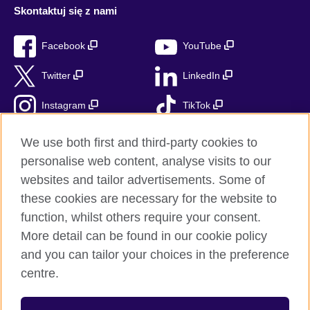
Skontaktuj się z nami
Facebook
YouTube
Twitter
LinkedIn
Instagram
TikTok
RSS
We use both first and third-party cookies to
personalise web content, analyse visits to our
websites and tailor advertisements. Some of
these cookies are necessary for the website to
British Council globalnie
function, whilst others require your consent.
Prywatność i warunki użytkowania
More detail can be found in our cookie policy
Ciasteczka
and you can tailor your choices in the preference
Mapa strony
centre.
© 2026 British Council